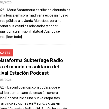
/08/2026
026.- María Santamaría escribe en elmundo.es
a histórica emisora madrileña exige un nuevo
rso público a la Junta Municipal, para no
onar sus estudios adaptados y poder
nuar con su emisión habitual.Cuando se
ersa
[leer todo]
CASTS
plataforma Subterfuge Radio
a el mando en solitario del
tival Estación Podcast
/08/2026
026.- Dirconfodencial.com publica que el
val iberoamericano de creación sonora
ión Podcast inicia una nueva etapa tras
rar cinco ediciones en Madrid, y citas en
lona, Valencia o Valladolid. Según ha podido