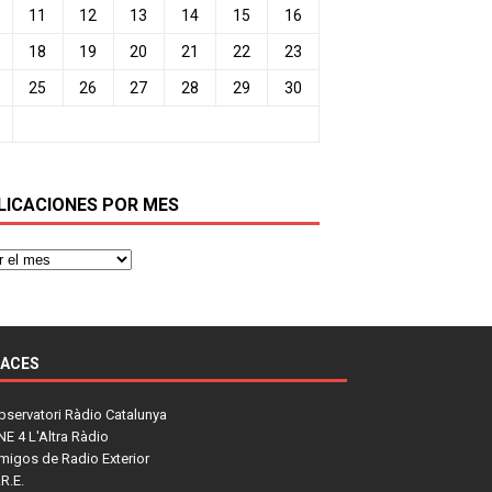
11
12
13
14
15
16
18
19
20
21
22
23
25
26
27
28
29
30
LICACIONES POR MES
LACES
bservatori Ràdio Catalunya
NE 4 L'Altra Ràdio
migos de Radio Exterior
R.E.