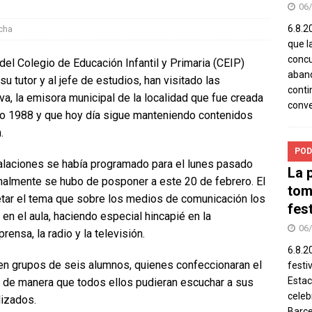
06
6.8.2
cha
que l
concu
el Colegio de Educación Infantil y Primaria (CEIP)
aband
u tutor y al jefe de estudios, han visitado las
conti
va, la emisora municipal de la localidad que fue creada
conv
año 1988 y que hoy día sigue manteniendo contenidos
.
POD
stalaciones se había programado para el lunes pasado
La 
inalmente se hubo de posponer a este 20 de febrero. El
tom
etar el tema que sobre los medios de comunicación los
fes
n el aula, haciendo especial hincapié en la
06
rensa, la radio y la televisión.
6.8.2
 en grupos de seis alumnos, quienes confeccionaran el
festi
Estac
, de manera que todos ellos pudieran escuchar a sus
celeb
izados.
Barce