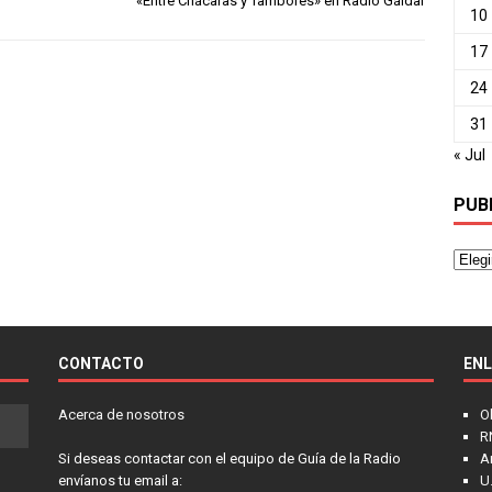
«Entre Chácaras y Tambores» en Radio Gáldar
10
17
24
31
« Jul
PUB
CONTACTO
EN
Acerca de nosotros
O
R
Si deseas contactar con el equipo de Guía de la Radio
A
envíanos tu email a:
U.