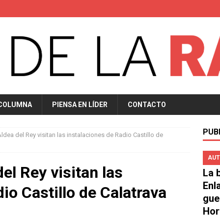
 COLUMNA
PIENSA EN LÍDER
CONTACTO
PUB
ldea del Rey visitan las instalaciones de Radio Castillo de
AUT
el Rey visitan las
La b
Enl
io Castillo de Calatrava
gue
Hor