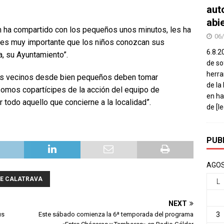
aut
abi
én ha compartido con los pequeños unos minutos, les ha
06
 “es muy importante que los niños conozcan sus
6.8.2
a, su Ayuntamiento”.
de so
herra
los vecinos desde bien pequeños deben tomar
de la
somos copartícipes de la acción del equipo de
en ha
 todo aquello que concierne a la localidad”.
de
[l
PUB
AGOS
DE CALATRAVA
L
NEXT
us
Este sábado comienza la 6ª temporada del programa
3