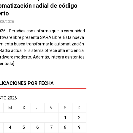
omatización radial de código
erto
/08/2026
026.- Deradios.com informa que la comunidad
ftware libre presenta SARA Libre. Esta nueva
mienta busca transformar la automatización
 Radio actual. El sistema ofrece alta eficiencia
rdware modesto. Además, integra asistentes
eer todo]
LICACIONES POR FECHA
TO 2026
M
X
J
V
S
D
1
2
4
5
6
7
8
9