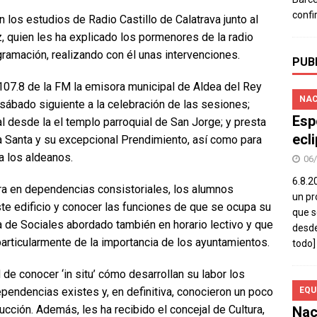
confi
 los estudios de Radio Castillo de Calatrava junto al
 quien les ha explicado los pormenores de la radio
ogramación, realizando con él unas intervenciones.
PUB
 107.8 de la FM la emisora municipal de Aldea del Rey
NAC
sábado siguiente a la celebración de las sesiones;
Esp
 desde la el templo parroquial de San Jorge; y presta
ecl
 Santa y su excepcional Prendimiento, así como para
a los aldeanos.
06
6.8.2
a en dependencias consistoriales, los alumnos
un pr
te edificio y conocer las funciones de que se ocupa su
que s
a de Sociales abordado también en horario lectivo y que
desde
articularmente de la importancia de los ayuntamientos.
todo]
de conocer ‘in situ’ cómo desarrollan su labor los
ependencias existes y, en definitiva, conocieron un poco
EQU
rucción. Además, les ha recibido el concejal de Cultura,
Nac