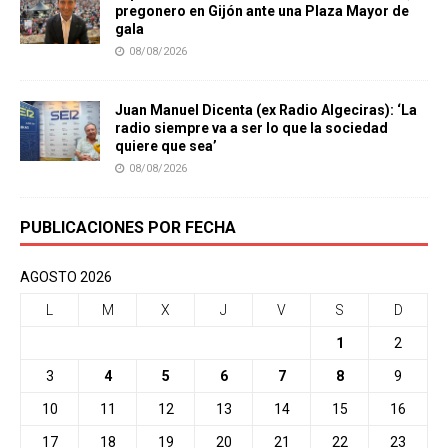
pregonero en Gijón ante una Plaza Mayor de
gala
08/08/2026
Juan Manuel Dicenta (ex Radio Algeciras): ‘La
radio siempre va a ser lo que la sociedad
quiere que sea’
08/08/2026
PUBLICACIONES POR FECHA
AGOSTO 2026
L
M
X
J
V
S
D
1
2
3
4
5
6
7
8
9
10
11
12
13
14
15
16
17
18
19
20
21
22
23