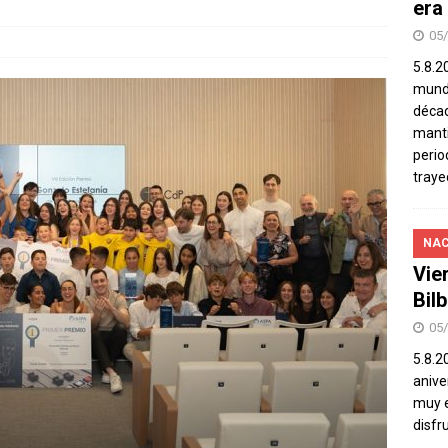
era
05
5.8.2
mundo
décad
manti
perio
traye
NAC
Vie
Bil
05
5.8.2
aniver
muy e
disfr