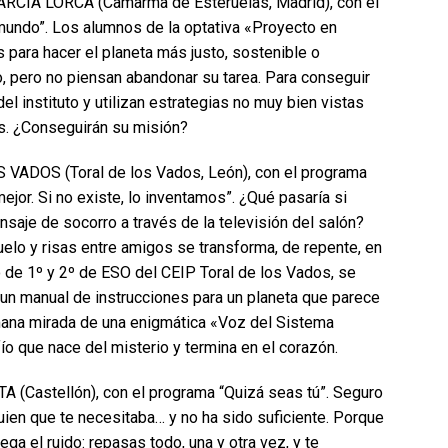
CÍA LORCA (Camarma de Esteruelas, Madrid), con el
mundo”. Los alumnos de la optativa «Proyecto en
 para hacer el planeta más justo, sostenible o
do, pero no piensan abandonar su tarea. Para conseguir
l instituto y utilizan estrategias no muy bien vistas
s. ¿Conseguirán su misión?
ADOS (Toral de los Vados, León), con el programa
jor. Si no existe, lo inventamos”. ¿Qué pasaría si
nsaje de socorro a través de la televisión del salón?
uelo y risas entre amigos se transforma, de repente, en
o de 1º y 2º de ESO del CEIP Toral de los Vados, se
 un manual de instrucciones para un planeta que parece
umana mirada de una enigmática «Voz del Sistema
ío que nace del misterio y termina en el corazón.
Castellón), con el programa “Quizá seas tú”. Seguro
uien que te necesitaba… y no ha sido suficiente. Porque
ga el ruido: repasas todo, una y otra vez, y te