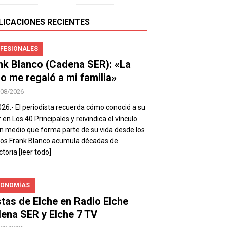
LICACIONES RECIENTES
FESIONALES
nk Blanco (Cadena SER): «La
io me regaló a mi familia»
/08/2026
026.- El periodista recuerda cómo conoció a su
 en Los 40 Principales y reivindica el vínculo
n medio que forma parte de su vida desde los
os.Frank Blanco acumula décadas de
ctoria
[leer todo]
ONOMÍAS
stas de Elche en Radio Elche
ena SER y Elche 7 TV