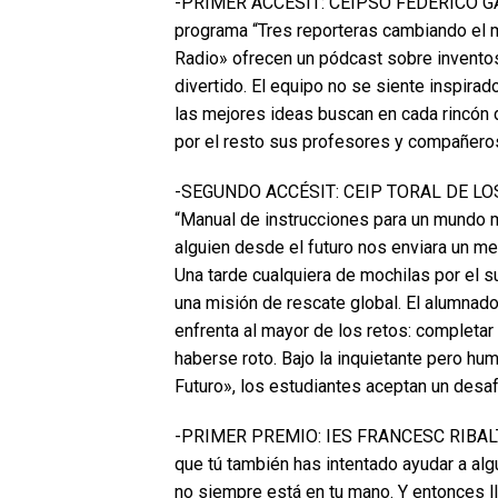
-PRIMER ACCÉSIT: CEIPSO FEDERICO GAR
programa “Tres reporteras cambiando el 
Radio» ofrecen un pódcast sobre inventos
divertido. El equipo no se siente inspira
las mejores ideas buscan en cada rincón de
por el resto sus profesores y compañero
-SEGUNDO ACCÉSIT: CEIP TORAL DE LOS V
“Manual de instrucciones para un mundo me
alguien desde el futuro nos enviara un me
Una tarde cualquiera de mochilas por el s
una misión de rescate global. El alumnad
enfrenta al mayor de los retos: completar
haberse roto. Bajo la inquietante pero h
Futuro», los estudiantes aceptan un desaf
-PRIMER PREMIO: IES FRANCESC RIBALTA (
que tú también has intentado ayudar a alg
no siempre está en tu mano. Y entonces lle