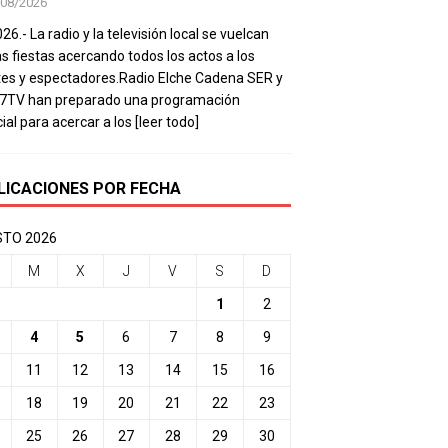
/08/2026
26.- La radio y la televisión local se vuelcan
as fiestas acercando todos los actos a los
es y espectadores.Radio Elche Cadena SER y
e7TV han preparado una programación
ial para acercar a los
[leer todo]
LICACIONES POR FECHA
TO 2026
M
X
J
V
S
D
1
2
4
5
6
7
8
9
11
12
13
14
15
16
18
19
20
21
22
23
25
26
27
28
29
30