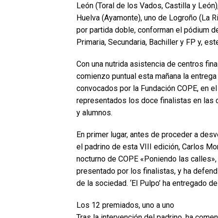
León (Toral de los Vados, Castilla y León)
Huelva (Ayamonte), uno de Logroño (La Rio
por partida doble, conforman el pódium de
Primaria, Secundaria, Bachiller y FP y, es
Con una nutrida asistencia de centros fin
comienzo puntual esta mañana la entrega
convocados por la Fundación COPE, en el
representados los doce finalistas en las 
y alumnos.
En primer lugar, antes de proceder a desv
el padrino de esta VIII edición, Carlos Mo
nocturno de COPE «Poniendo las calles», 
presentado por los finalistas, y ha defen
de la sociedad. ‘El Pulpo’ ha entregado d
Los 12 premiados, uno a uno
Tras la intervención del padrino, ha comen