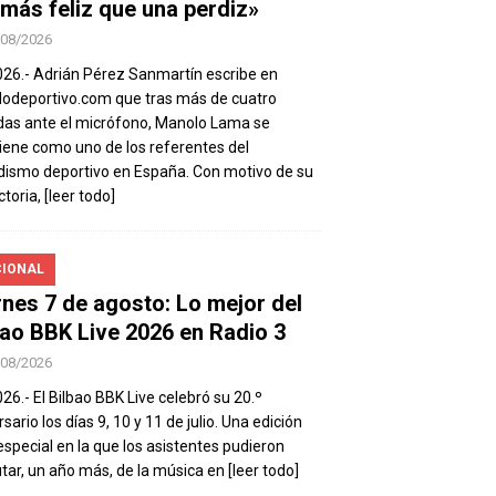
 más feliz que una perdiz»
/08/2026
026.- Adrián Pérez Sanmartín escribe en
deportivo.com que tras más de cuatro
as ante el micrófono, Manolo Lama se
ene como uno de los referentes del
dismo deportivo en España. Con motivo de su
ctoria,
[leer todo]
IONAL
rnes 7 de agosto: Lo mejor del
bao BBK Live 2026 en Radio 3
/08/2026
026.- El Bilbao BBK Live celebró su 20.º
sario los días 9, 10 y 11 de julio. Una edición
special en la que los asistentes pudieron
utar, un año más, de la música en
[leer todo]