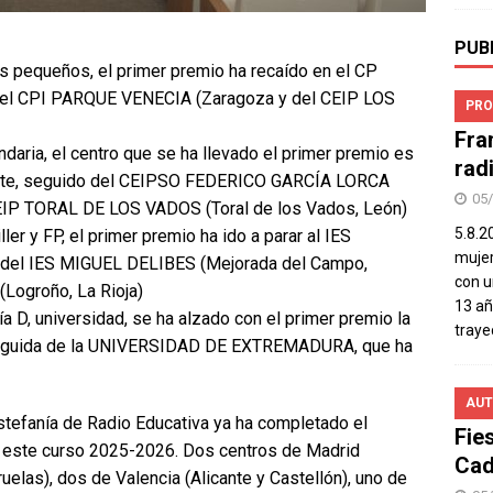
PUB
más pequeños, el primer premio ha recaído en el CP
 del CPI PARQUE VENECIA (Zaragoza y del CEIP LOS
PRO
Fra
ndaria, el centro que se ha llevado el primer premio es
rad
nte, seguido del CEIPSO FEDERICO GARCÍA LORCA
05
CEIP TORAL DE LOS VADOS (Toral de los Vados, León)
5.8.2
ler y FP, el primer premio ha ido a parar al IES
mujer
 del IES MIGUEL DELIBES (Mejorada del Campo,
con u
ogroño, La Rioja)
13 añ
ía D, universidad, se ha alzado con el primer premio la
traye
guida de la UNIVERSIDAD DE EXTREMADURA, que ha
AUT
stefanía de Radio Educativa ya ha completado el
Fie
a este curso 2025-2026. Dos centros de Madrid
Cad
las), dos de Valencia (Alicante y Castellón), uno de