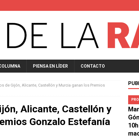
 COLUMNA
PIENSA EN LÍDER
CONTACTO
PUB
os de Gijón, Alicante, Castellón y Murcia ganan los Premios
PRO
jón, Alicante, Castellón y
Man
Góm
remios Gonzalo Estefanía
10h
mad