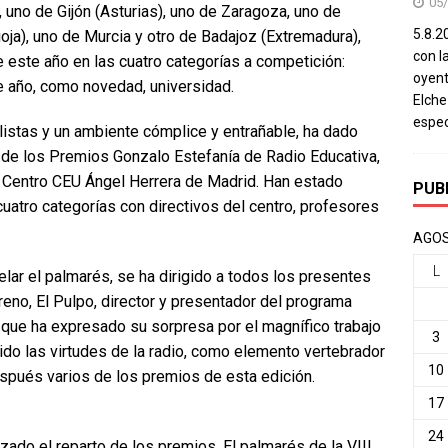
05
, uno de Gijón (Asturias), uno de Zaragoza, uno de
5.8.20
ja), uno de Murcia y otro de Badajoz (Extremadura),
con l
 este año en las cuatro categorías a competición:
oyent
te año, como novedad, universidad.
Elch
espec
alistas y un ambiente cómplice y entrañable, ha dado
 de los Premios Gonzalo Estefanía de Radio Educativa,
 Centro CEU Ángel Herrera de Madrid. Han estado
PUB
cuatro categorías con directivos del centro, profesores
AGOS
L
elar el palmarés, se ha dirigido a todos los presentes
reno, El Pulpo, director y presentador del programa
que ha expresado su sorpresa por el magnífico trabajo
3
dido las virtudes de la radio, como elemento vertebrador
10
espués varios de los premios de esta edición.
17
24
zado el reparto de los premios. El palmarés de la VIII