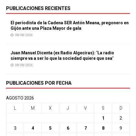
PUBLICACIONES RECIENTES
El periodista de la Cadena SER Antón Meana, pregonero en
Gijón ante una Plaza Mayor de gala
08/08/2026
Juan Manuel Dicenta (ex Radio Algeciras): ‘La radio
siempre va a ser lo que la sociedad quiere que sea’
08/08/2026
PUBLICACIONES POR FECHA
AGOSTO 2026
L
M
X
J
V
S
D
1
2
3
4
5
6
7
8
9