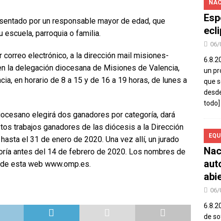
NAC
Esp
sentado por un responsable mayor de edad, que
ecl
 escuela, parroquia o familia.
06/
correo electrónico, a la dirección mail misiones-
6.8.2
n la delegación diocesana de Misiones de Valencia,
un pr
ncia, en horario de 8 a 15 y de 16 a 19 horas, de lunes a
que s
desde
todo]
 diocesano elegirá dos ganadores por categoría, dará
tos trabajos ganadores de las diócesis a la Dirección
EQU
hasta el 31 de enero de 2020. Una vez allí, un jurado
Nac
oría antes del 14 de febrero de 2020. Los nombres de
aut
s de esta web www.omp.es.
abi
06/
6.8.2
de so