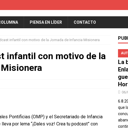
COLUMNA
PIENSA EN LÍDER
CONTACTO
PUB
ast infantil con motivo de la Jornada de Infancia Misionera
 infantil con motivo de la
AUT
La b
 Misionera
Enl
gue
Hor
06/
6.8.2
que l
concu
les Pontificias (OMP) y el Secretariado de Infancia
aband
lleva por lema “¡Dales voz! Crea tu podcast” con
conti