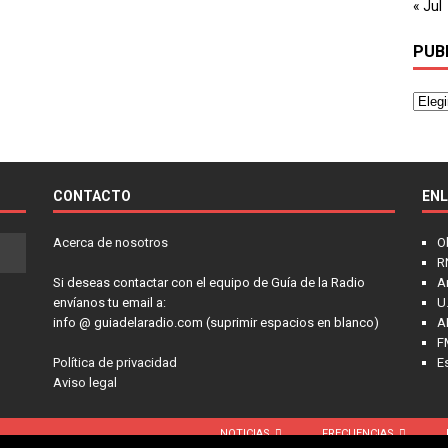
« Jul
PUB
CONTACTO
EN
Acerca de nosotros
O
R
Si deseas contactar con el equipo de Guía de la Radio
A
envíanos tu email a:
U.
info @ guiadelaradio.com (suprimir espacios en blanco)
A
F
Política de privacidad
E
Aviso legal
NOTICIAS
FRECUENCIAS