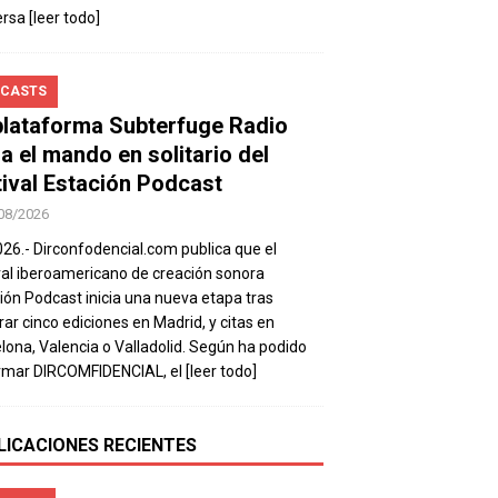
ersa
[leer todo]
CASTS
plataforma Subterfuge Radio
a el mando en solitario del
tival Estación Podcast
08/2026
026.- Dirconfodencial.com publica que el
val iberoamericano de creación sonora
ión Podcast inicia una nueva etapa tras
rar cinco ediciones en Madrid, y citas en
lona, Valencia o Valladolid. Según ha podido
rmar DIRCOMFIDENCIAL, el
[leer todo]
LICACIONES RECIENTES