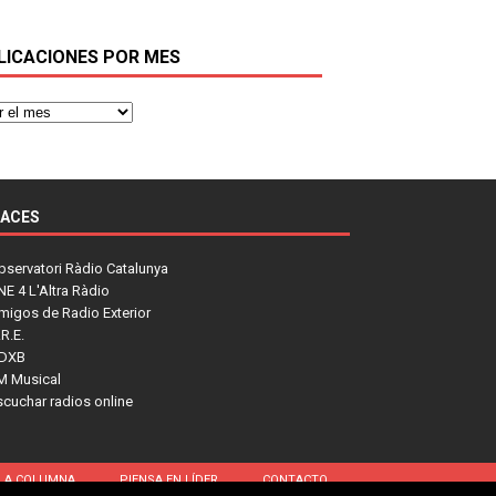
LICACIONES POR MES
LACES
bservatori Ràdio Catalunya
NE 4 L'Altra Ràdio
migos de Radio Exterior
R.E.
DXB
M Musical
scuchar radios online
LA COLUMNA
PIENSA EN LÍDER
CONTACTO