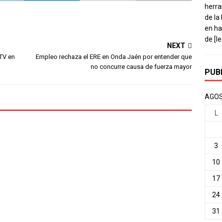
herra
de la
en ha
de
[l
NEXT
TV en
Empleo rechaza el ERE en Onda Jaén por entender que
no concurre causa de fuerza mayor
PUB
AGOS
L
3
10
17
24
31