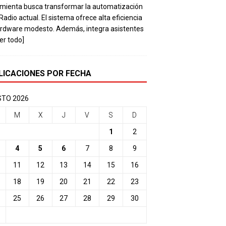
mienta busca transformar la automatización
 Radio actual. El sistema ofrece alta eficiencia
rdware modesto. Además, integra asistentes
eer todo]
LICACIONES POR FECHA
TO 2026
M
X
J
V
S
D
1
2
4
5
6
7
8
9
11
12
13
14
15
16
18
19
20
21
22
23
25
26
27
28
29
30