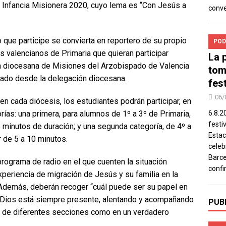
e Infancia Misionera 2020, cuyo lema es “Con Jesús a
conv
o que participe se convierta en reportero de su propio
POD
os valencianos de Primaria que quieran participar
La 
ón diocesana de Misiones del Arzobispado de Valencia
tom
cado desde la delegación diocesana.
fes
06/
en cada diócesis, los estudiantes podrán participar, en
ías: una primera, para alumnos de 1º a 3º de Primaria,
6.8.2
festi
 minutos de duración; y una segunda categoría, de 4º a
Estac
 de 5 a 10 minutos.
celeb
Barce
rograma de radio en el que cuenten la situación
confi
 experiencia de migración de Jesús y su familia en la
. Además, deberán recoger “cuál puede ser su papel en
e Dios está siempre presente, alentando y acompañando
PUB
avés de diferentes secciones como en un verdadero