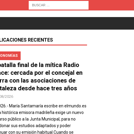
LICACIONES RECIENTES
ONOMÍAS
atalla final de la mítica Radio
ace: cercada por el concejal en
rra con las asociaciones de
taleza desde hace tres años
08/2026
026.- María Santamaría escribe en elmundo.es
a histórica emisora madrileña exige un nuevo
rso público a la Junta Municipal, para no
onar sus estudios adaptados y poder
nuar con su emisión habitual.Cuando se