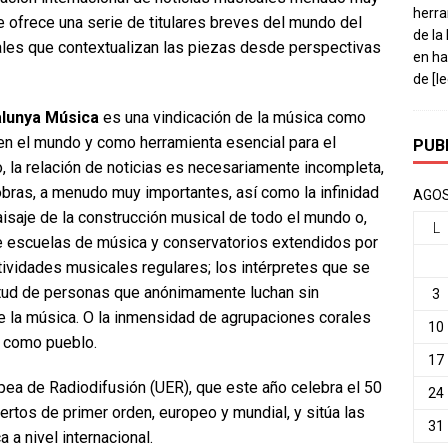
herra
e ofrece una serie de titulares breves del mundo del
de la
ales que contextualizan las piezas desde perspectivas
en ha
de
[l
lunya Música
es una vindicación de la música como
n el mundo y como herramienta esencial para el
PUB
, la relación de noticias es necesariamente incompleta,
obras, a menudo muy importantes, así como la infinidad
AGOS
saje de la construcción musical de todo el mundo o,
L
de escuelas de música y conservatorios extendidos por
actividades musicales regulares; los intérpretes que se
titud de personas que anónimamente luchan sin
3
de la música. O la inmensidad de agrupaciones corales
10
e como pueblo.
17
ea de Radiodifusión (UER), que este año celebra el 50
24
ertos de primer orden, europeo y mundial, y sitúa las
31
a nivel internacional.