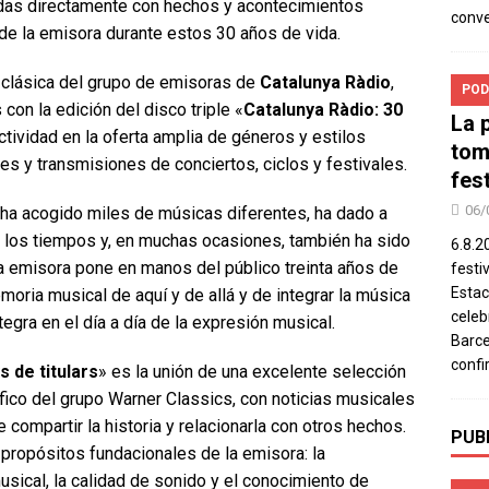
das directamente con hechos y acontecimientos
conv
de la emisora durante estos 30 años de vida.
 clásica del grupo de emisoras de
Catalunya Ràdio
,
POD
on la edición del disco triple «
Catalunya Ràdio: 30
La 
ctividad en la oferta amplia de géneros y estilos
tom
s y transmisiones de conciertos, ciclos y festivales.
fes
06/
ha acogido miles de músicas diferentes, ha dado a
los tiempos y, en muchas ocasiones, también ha sido
6.8.2
La emisora pone en manos del público treinta años de
festi
Estac
emoria musical de aquí y de allá y de integrar la música
celeb
tegra en el día a día de la expresión musical.
Barce
confi
 de titulars
» es la unión de una excelente selección
áfico del grupo Warner Classics, con noticias musicales
compartir la historia y relacionarla con otros hechos.
PUB
propósitos fundacionales de la emisora: la
usical, la calidad de sonido y el conocimiento de