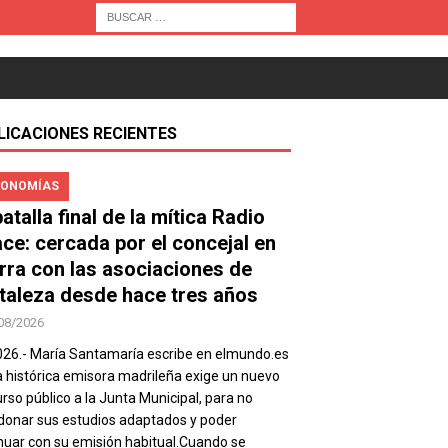
LICACIONES RECIENTES
ONOMÍAS
atalla final de la mítica Radio
ace: cercada por el concejal en
rra con las asociaciones de
taleza desde hace tres años
08/2026
026.- María Santamaría escribe en elmundo.es
a histórica emisora madrileña exige un nuevo
rso público a la Junta Municipal, para no
onar sus estudios adaptados y poder
nuar con su emisión habitual.Cuando se