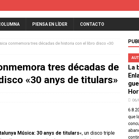
COLUMNA
PIENSA EN LÍDER
CONTACTO
PUB
ica conmemora tres décadas de historia con el libro disco «30
AUT
onmemora tres décadas de
La b
Enl
 disco «30 anys de titulars»
gue
Hor
06/
6.8.2
que l
concu
aband
talunya Música: 30 anys de titulars
«, un disco triple
conti