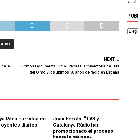
« Jul
PUB
RÀDIO
NEXT
 de la
‘Somos Documental’: RTVE repasa la trayectoria de Luis
del Olmo y los últimos 50 años de radio en España
ya Ràdio se situa en
Joan Ferrán: “TV3 y
 oyentes diarios
Catalunya Ràdio han
promocionado el proceso
hasta la náusea»