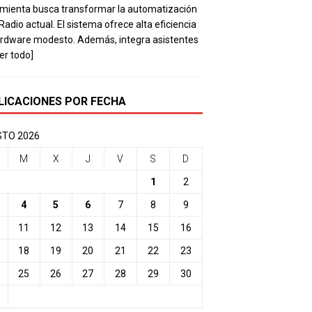
mienta busca transformar la automatización
 Radio actual. El sistema ofrece alta eficiencia
rdware modesto. Además, integra asistentes
eer todo]
LICACIONES POR FECHA
TO 2026
M
X
J
V
S
D
1
2
4
5
6
7
8
9
11
12
13
14
15
16
18
19
20
21
22
23
25
26
27
28
29
30