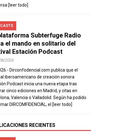
ersa
[leer todo]
CASTS
plataforma Subterfuge Radio
a el mando en solitario del
tival Estación Podcast
08/2026
026.- Dirconfodencial.com publica que el
val iberoamericano de creación sonora
ión Podcast inicia una nueva etapa tras
rar cinco ediciones en Madrid, y citas en
lona, Valencia o Valladolid. Según ha podido
rmar DIRCOMFIDENCIAL, el
[leer todo]
LICACIONES RECIENTES