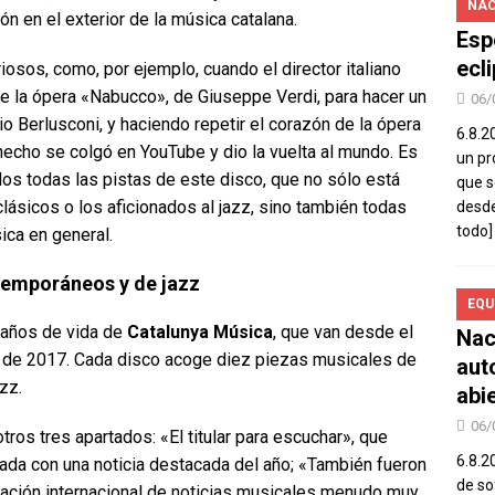
NAC
ón en el exterior de la música catalana.
Esp
ecl
osos, como, por ejemplo, cuando el director italiano
de la ópera «Nabucco», de Giuseppe Verdi, para hacer un
06/
o Berlusconi, y haciendo repetir el corazón de la ópera
6.8.2
 hecho se colgó en YouTube y dio la vuelta al mundo. Es
un pr
s todas las pistas de este disco, que no sólo está
que s
ásicos o los aficionados al jazz, sino también todas
desde
todo]
ica en general.
ntemporáneos y de jazz
EQU
a años de vida de
Catalunya Música
, que van desde el
Nac
 de 2017. Cada disco acoge diez piezas musicales de
aut
zz.
abi
06/
tros tres apartados: «El titular para escuchar», que
6.8.2
nada con una noticia destacada del año; «También fueron
de so
ilación internacional de noticias musicales menudo muy