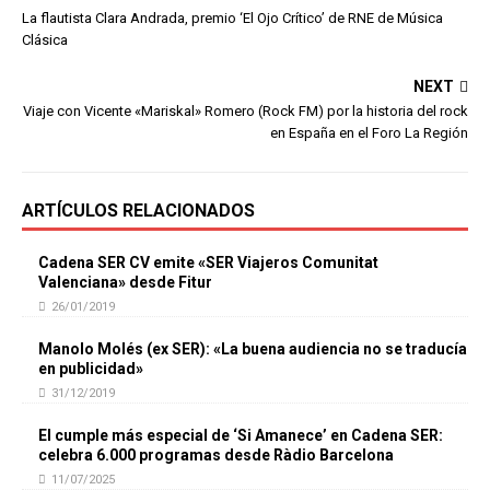
La flautista Clara Andrada, premio ‘El Ojo Crítico’ de RNE de Música
Clásica
NEXT
Viaje con Vicente «Mariskal» Romero (Rock FM) por la historia del rock
en España en el Foro La Región
ARTÍCULOS RELACIONADOS
Cadena SER CV emite «SER Viajeros Comunitat
Valenciana» desde Fitur
26/01/2019
Manolo Molés (ex SER): «La buena audiencia no se traducía
en publicidad»
31/12/2019
El cumple más especial de ‘Si Amanece’ en Cadena SER:
celebra 6.000 programas desde Ràdio Barcelona
11/07/2025