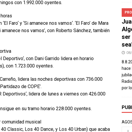
mingos con 1.992.000 oyentes.
PRO
 horas
Jua
‘El Faro‘ y ‘Si amanece nos vamos‘. ‘El Faro’ de Mara
Alg
i amanece nos vamos’, con Roberto Sánchez, también
ser
sea
ortiva
08
 Deportivo‘, con Dani Garrido lidera en horario
8.8.2
s), con 1.723.000 oyentes.
hace 
jubil
 Carreño, lidera las noches deportivas con 736.000
Radio
 Partidazo de COPE’.
por l
 Deportivos‘, lidera de lunes a viernes con 426.000
PUB
onsigue en su tramo horario 228.000 oyentes.
r comunidad musical
AGOS
 40 Classic, Los 40 Dance, y Los 40 Urban) que acaba
L