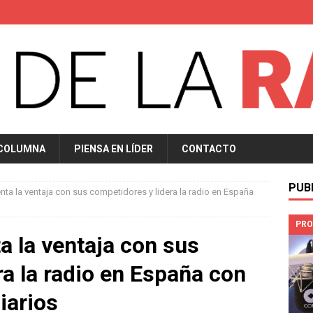
 COLUMNA
PIENSA EN LÍDER
CONTACTO
PUB
a la ventaja con sus competidores y lidera la radio en España
PRO
 la ventaja con sus
ra la radio en España con
iarios