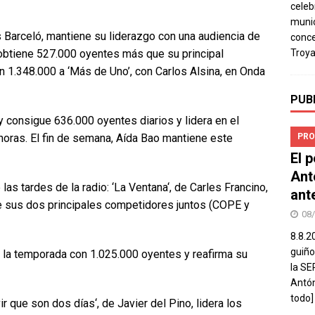
celeb
munic
s Barceló, mantiene su liderazgo con una audiencia de
conce
Troya
 obtiene 527.000 oyentes más que su principal
n 1.348.000 a ‘Más de Uno’, con Carlos Alsina, en Onda
PUB
e y consigue 636.000 oyentes diarios y lidera en el
PRO
horas. El fin de semana, Aída Bao mantiene este
El 
Ant
as tardes de la radio: ‘La Ventana‘, de Carles Francino,
ant
 sus dos principales competidores juntos (COPE y
08
8.8.2
guiño
ba la temporada con 1.025.000 oyentes y reafirma su
la SE
Antón
todo]
r que son dos días‘, de Javier del Pino, lidera los