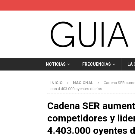
NOTICIAS
FRECUENCIAS
LA
INICIO
NACIONAL
Cadena SER aument
con 4.403.000 oyentes diarios
Cadena SER aumenta
competidores y lide
4.403.000 oyentes d