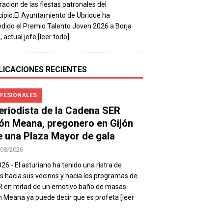
ración de las fiestas patronales del
ipio.El Ayuntamiento de Ubrique ha
dido el Premio Talento Joven 2026 a Borja
, actual jefe
[leer todo]
LICACIONES RECIENTES
FESIONALES
periodista de la Cadena SER
ón Meana, pregonero en Gijón
e una Plaza Mayor de gala
/08/2026
026.- El asturiano ha tenido una ristra de
s hacia sus vecinos y hacia los programas de
R en mitad de un emotivo baño de masas.
 Meana ya puede decir que es profeta
[leer