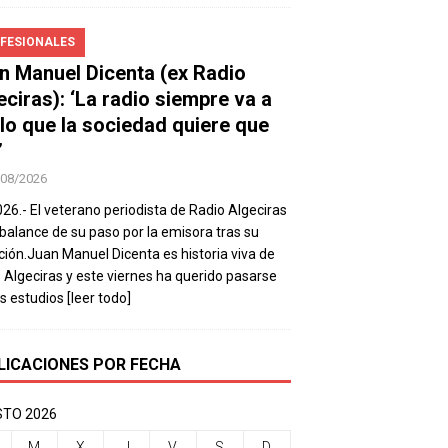
FESIONALES
n Manuel Dicenta (ex Radio
eciras): ‘La radio siempre va a
 lo que la sociedad quiere que
’
/08/2026
026.- El veterano periodista de Radio Algeciras
balance de su paso por la emisora tras su
ación.Juan Manuel Dicenta es historia viva de
 Algeciras y este viernes ha querido pasarse
os estudios
[leer todo]
LICACIONES POR FECHA
TO 2026
M
X
J
V
S
D