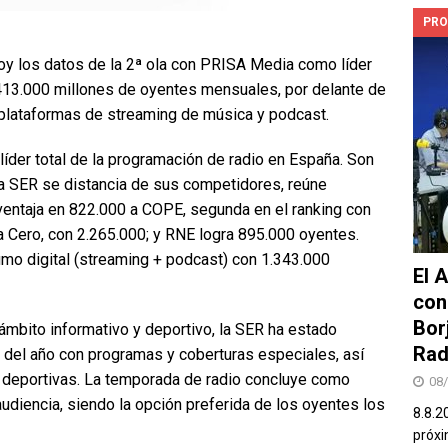
PRO
oy los datos de la 2ª ola con PRISA Media como líder
13.000 millones de oyentes mensuales, por delante de
 plataformas de streaming de música y podcast.
íder total de la programación de radio en España. Son
La SER se distancia de sus competidores, reúne
ventaja en 822.000 a COPE, segunda en el ranking con
da Cero, con 2.265.000; y RNE logra 895.000 oyentes.
umo digital (streaming + podcast) con 1.343.000
El 
con
Bor
ámbito informativo y deportivo, la SER ha estado
Rad
 del año con programas y coberturas especiales, así
deportivas. La temporada de radio concluye como
08
udiencia, siendo la opción preferida de los oyentes los
8.8.2
próxi