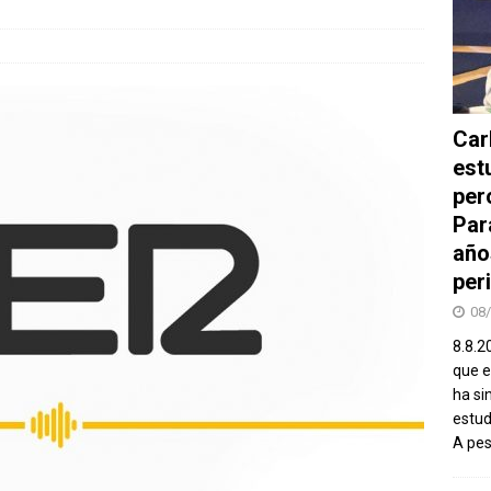
Car
est
per
Par
año
peri
08
8.8.2
que el
ha si
estud
A pe