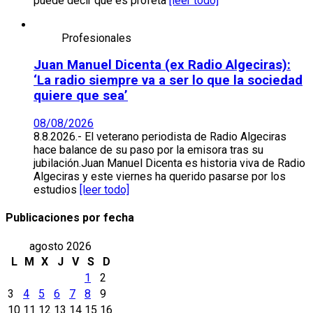
puede decir que es profeta
[leer todo]
Profesionales
Juan Manuel Dicenta (ex Radio Algeciras):
‘La radio siempre va a ser lo que la sociedad
quiere que sea’
08/08/2026
8.8.2026.- El veterano periodista de Radio Algeciras
hace balance de su paso por la emisora tras su
jubilación.Juan Manuel Dicenta es historia viva de Radio
Algeciras y este viernes ha querido pasarse por los
estudios
[leer todo]
Publicaciones por fecha
agosto 2026
L
M
X
J
V
S
D
1
2
3
4
5
6
7
8
9
10
11
12
13
14
15
16