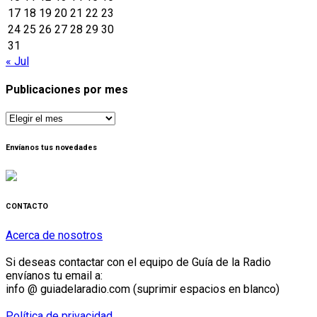
17
18
19
20
21
22
23
24
25
26
27
28
29
30
31
« Jul
Publicaciones por mes
Publicaciones
por
mes
Envíanos tus novedades
CONTACTO
Acerca de nosotros
Si deseas contactar con el equipo de Guía de la Radio
envíanos tu email a:
info @ guiadelaradio.com (suprimir espacios en blanco)
Política de privacidad