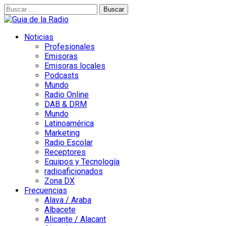
Buscar:
Noticias
Profesionales
Emisoras
Emisoras locales
Podcasts
Mundo
Radio Online
DAB & DRM
Mundo
Latinoamérica
Marketing
Radio Escolar
Receptores
Equipos y Tecnología
radioaficionados
Zona DX
Frecuencias
Alava / Araba
Albacete
Alicante / Alacant