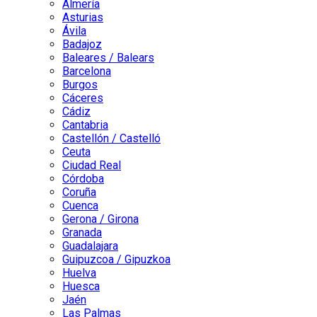
Almería
Asturias
Ávila
Badajoz
Baleares / Balears
Barcelona
Burgos
Cáceres
Cádiz
Cantabria
Castellón / Castelló
Ceuta
Ciudad Real
Córdoba
Coruña
Cuenca
Gerona / Girona
Granada
Guadalajara
Guipuzcoa / Gipuzkoa
Huelva
Huesca
Jaén
Las Palmas