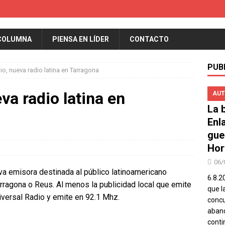
COLUMNA
PIENSA EN LÍDER
CONTACTO
PUB
io, nueva radio latina en Tarragona
va radio latina en
AUT
La b
Enl
gue
Hor
06/
a emisora destinada al público latinoamericano
6.8.2
rragona o Reus. Al menos la publicidad local que emite
que l
iversal Radio y emite en 92.1 Mhz.
concu
aband
conti