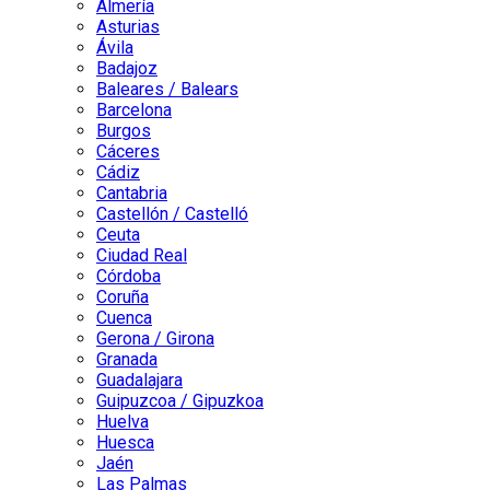
Almería
Asturias
Ávila
Badajoz
Baleares / Balears
Barcelona
Burgos
Cáceres
Cádiz
Cantabria
Castellón / Castelló
Ceuta
Ciudad Real
Córdoba
Coruña
Cuenca
Gerona / Girona
Granada
Guadalajara
Guipuzcoa / Gipuzkoa
Huelva
Huesca
Jaén
Las Palmas