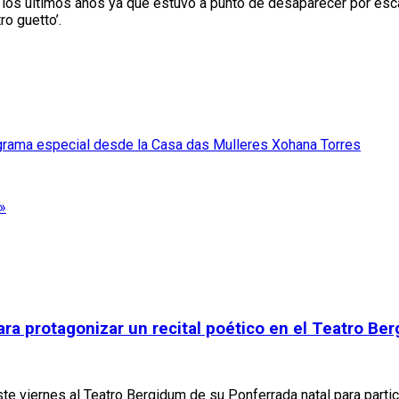
n los últimos años ya que estuvo a punto de desaparecer por esc
ro guetto’.
rograma especial desde la Casa das Mulleres Xohana Torres
»
ara protagonizar un recital poético en el Teatro Be
e viernes al Teatro Bergidum de su Ponferrada natal para partici