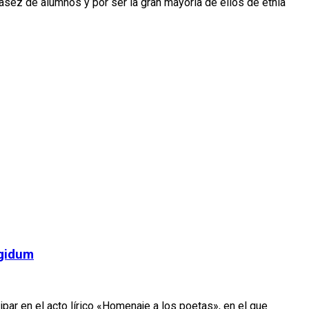
asez de alumnos y por ser la gran mayoría de ellos de etnia
rgidum
par en el acto lírico «Homenaje a los poetas», en el que