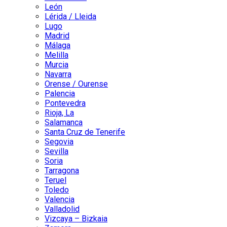
León
Lérida / Lleida
Lugo
Madrid
Málaga
Melilla
Murcia
Navarra
Orense / Ourense
Palencia
Pontevedra
Rioja, La
Salamanca
Santa Cruz de Tenerife
Segovia
Sevilla
Soria
Tarragona
Teruel
Toledo
Valencia
Valladolid
Vizcaya – Bizkaia