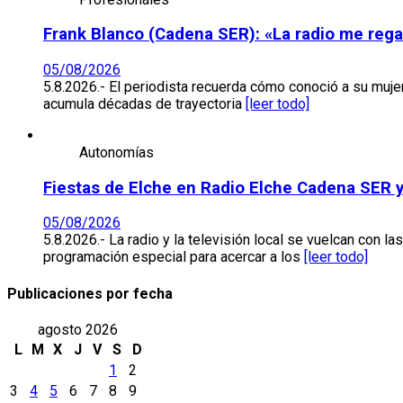
Frank Blanco (Cadena SER): «La radio me regal
05/08/2026
5.8.2026.- El periodista recuerda cómo conoció a su muje
acumula décadas de trayectoria
[leer todo]
Autonomías
Fiestas de Elche en Radio Elche Cadena SER y
05/08/2026
5.8.2026.- La radio y la televisión local se vuelcan con
programación especial para acercar a los
[leer todo]
Publicaciones por fecha
agosto 2026
L
M
X
J
V
S
D
1
2
3
4
5
6
7
8
9