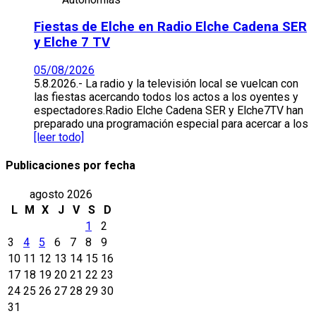
Fiestas de Elche en Radio Elche Cadena SER
y Elche 7 TV
05/08/2026
5.8.2026.- La radio y la televisión local se vuelcan con
las fiestas acercando todos los actos a los oyentes y
espectadores.Radio Elche Cadena SER y Elche7TV han
preparado una programación especial para acercar a los
[leer todo]
Publicaciones por fecha
agosto 2026
L
M
X
J
V
S
D
1
2
3
4
5
6
7
8
9
10
11
12
13
14
15
16
17
18
19
20
21
22
23
24
25
26
27
28
29
30
31