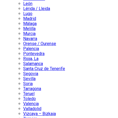
León
Lérida / Lleida
Lugo
Madrid
Málaga
Melilla
Murcia
Navarra
Orense / Ourense
Palencia
Pontevedra
Rioja, La
Salamanca
Santa Cruz de Tenerife
Segovia
Sevilla
Soria
Tarragona
Teruel
Toledo
Valencia
Valladolid
Vizcaya – Bizkaia