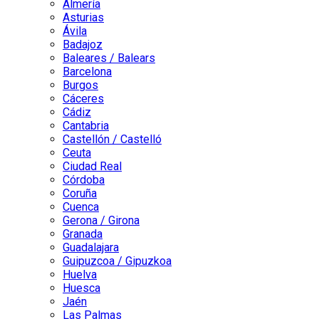
Almería
Asturias
Ávila
Badajoz
Baleares / Balears
Barcelona
Burgos
Cáceres
Cádiz
Cantabria
Castellón / Castelló
Ceuta
Ciudad Real
Córdoba
Coruña
Cuenca
Gerona / Girona
Granada
Guadalajara
Guipuzcoa / Gipuzkoa
Huelva
Huesca
Jaén
Las Palmas