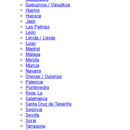
Guipuzcoa / Gipuzkoa
Huelva
Huesca
Jaén
Las Palmas
León
Lérida / Lleida
Lugo
Madrid
Málaga
Melilla
Murcia
Navarra
Orense / Ourense
Palencia
Pontevedra
Rioja, La
Salamanca
Santa Cruz de Tenerife
Segovia
Sevilla
Soria
Tarragona