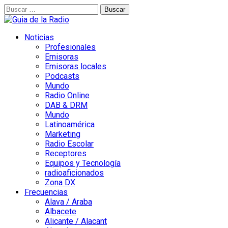
Buscar:
Noticias
Profesionales
Emisoras
Emisoras locales
Podcasts
Mundo
Radio Online
DAB & DRM
Mundo
Latinoamérica
Marketing
Radio Escolar
Receptores
Equipos y Tecnología
radioaficionados
Zona DX
Frecuencias
Alava / Araba
Albacete
Alicante / Alacant