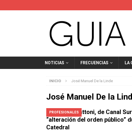
NOTICIAS
FRECUENCIAS
LA
INICIO
José Manuel De la Linde
José Manuel De la Lin
Antonio Cattoni, de Canal Su
PROFESIONALES
“alteración del orden público” d
Catedral