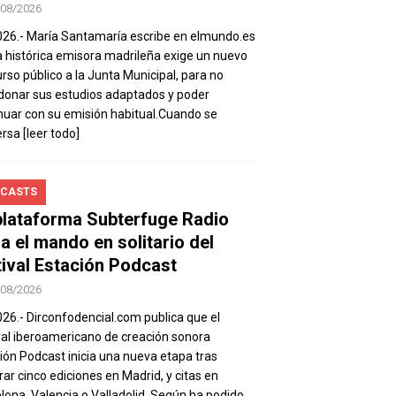
/08/2026
026.- María Santamaría escribe en elmundo.es
a histórica emisora madrileña exige un nuevo
rso público a la Junta Municipal, para no
onar sus estudios adaptados y poder
nuar con su emisión habitual.Cuando se
ersa
[leer todo]
CASTS
plataforma Subterfuge Radio
a el mando en solitario del
tival Estación Podcast
/08/2026
026.- Dirconfodencial.com publica que el
val iberoamericano de creación sonora
ión Podcast inicia una nueva etapa tras
rar cinco ediciones en Madrid, y citas en
lona, Valencia o Valladolid. Según ha podido