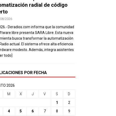
omatización radial de código
erto
/08/2026
026.- Deradios.com informa que la comunidad
ftware libre presenta SARA Libre. Esta nueva
mienta busca transformar la automatización
 Radio actual. El sistema ofrece alta eficiencia
rdware modesto. Además, integra asistentes
eer todo]
LICACIONES POR FECHA
TO 2026
M
X
J
V
S
D
1
2
4
5
6
7
8
9