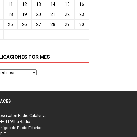
11
12
13
14
15
16
18
19
20
21
22
23
25
26
27
28
29
30
LICACIONES POR MES
LACES
bservatori Ràdio Catalunya
NE 4 L'Altra Ràdio
migos de Radio Exterior
R.E.