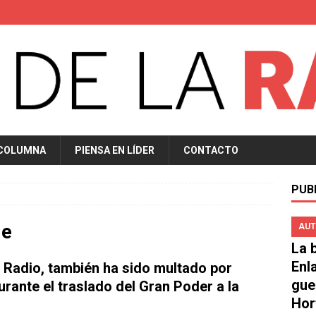
 COLUMNA
PIENSA EN LÍDER
CONTACTO
PUB
de
AUT
La b
Enl
r Radio, también ha sido multado por
gue
urante el traslado del Gran Poder a la
Hor