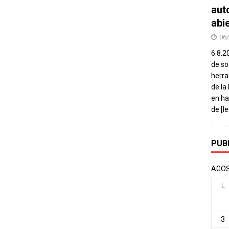
aut
abi
06
6.8.2
de so
herra
de la
en ha
de
[l
PUB
AGOS
L
3