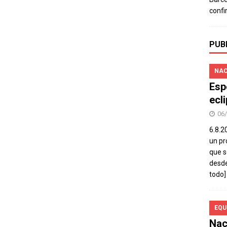
confi
PUB
NAC
Esp
ecl
06
6.8.2
un pr
que s
desde
todo]
EQU
Nac