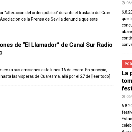
06
6.8.2
 “alteración del orden público” durante el traslado del Gran
que l
 Asociación de la Prensa de Sevilla denuncia que este
concu
aband
conti
ones de “El Llamador” de Canal Sur Radio
conv
o
POD
mienza sus emisiones este lunes 16 de enero. En principio,
La 
hasta las vísperas de Cuaresma, allá por el 27 de
[leer todo]
tom
fes
06
6.8.2
festi
Estac
celeb
Barce