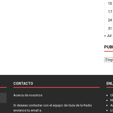
10
17
24
31
« Jul
PUB
CONTACTO
EN
Acerca de nosotros
O
R
Si deseas contactar con el equipo de Guía de la Radio
A
envíanos tu email a:
U.