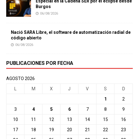
Especial en la Cadena SER por el eclipse desde
Burgos
06/08/2026
Nació SARA Libre, el software de automatización radial de
código abierto
06/08/2026
PUBLICACIONES POR FECHA
AGOSTO 2026
L
M
X
J
V
S
D
1
2
3
4
5
6
7
8
9
10
11
12
13
14
15
16
17
18
19
20
21
22
23