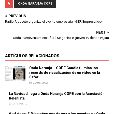
ONDA NARANJA COPE
PREVIOUS
Radio Albacete organiza el evento empresarial «SER Empresarios»
NEXT
Onda Fuerteventura emitió «El Magacín» el jueves 19 desde Pájara
ARTÍCULOS RELACIONADOS
Onda Naranja – COPE Gandia fulmina los
récords de visualización de un vídeo en la
Safor
20/06/2022
La Navidad llega a Onda Naranja COPE con la Asociación
Belenista
04/12/2017
6 y 6 doce: El WhatsApp que da voz a los oyentes de Onda