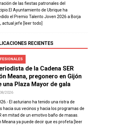
ración de las fiestas patronales del
ipio.El Ayuntamiento de Ubrique ha
dido el Premio Talento Joven 2026 a Borja
, actual jefe
[leer todo]
LICACIONES RECIENTES
FESIONALES
periodista de la Cadena SER
ón Meana, pregonero en Gijón
e una Plaza Mayor de gala
08/2026
026.- El asturiano ha tenido una ristra de
s hacia sus vecinos y hacia los programas de
R en mitad de un emotivo baño de masas.
 Meana ya puede decir que es profeta
[leer