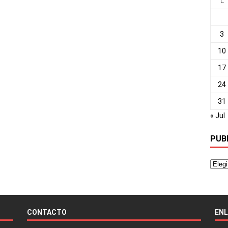
L
3
10
17
24
31
« Jul
PUB
CONTACTO
EN