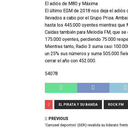
El adiós de M80 y Máxima
El último EGM de 2018 nos deja el adió
llevados a cabo por el Grupo Prisa. Amba
hasta los 445.000 oyentes mientras que
Caídas también para Melodía FM, que se
175.000 oyentes, perdiendo 75.000 respec
Mientras tanto, Radio 3 suma casi 100.00
un 25% sus números y suma 505.000 fieles
cerrar el año con 452.000.
54078
EL PIRATA Y SU BANDA
ROCK FM
PREVIOUS
‘Carrusel deportivo’ (SER) revalida su liderato frent