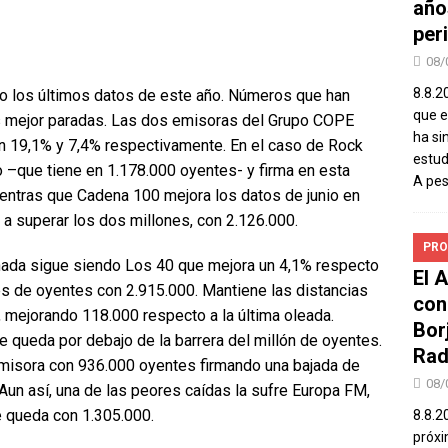
año
peri
08/
8.8.2
do los últimos datos de este año. Números que han
que el
 mejor paradas. Las dos emisoras del Grupo COPE
ha si
n 19,1% y 7,4% respectivamente. En el caso de Rock
estud
o –que tiene en 1.178.000 oyentes- y firma en esta
A pe
ientras que Cadena 100 mejora los datos de junio en
 a superar los dos millones, con 2.126.000.
PRO
hada sigue siendo Los 40 que mejora un 4,1% respecto
El 
ones de oyentes con 2.915.000. Mantiene las distancias
con
, mejorando 118.000 respecto a la última oleada.
Bor
e queda por debajo de la barrera del millón de oyentes.
Rad
emisora con 936.000 oyentes firmando una bajada de
08/
 Aun así, una de las peores caídas la sufre Europa FM,
e queda con 1.305.000.
8.8.2
próxi