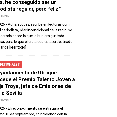
s, he conseguido ser un
odista regular, pero feliz”
08/2026
026.- Adrián López escribe en lecturas.com
 periodista, líder incondicional de la radio, se
ncerado sobre lo que le hubiera gustado
iar, para lo que él creía que estaba destnado.
sar de
[leer todo]
FESIONALES
Ayuntamiento de Ubrique
cede el Premio Talento Joven a
ja Troya, jefe de Emisiones de
io Sevilla
08/2026
026.- El reconocimiento se entregará el
mo 10 de septiembre, coincidiendo con la