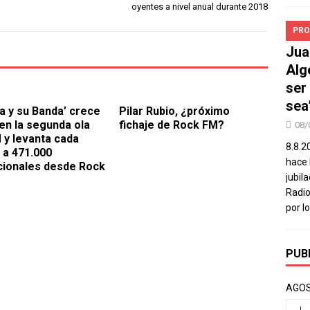
oyentes a nivel anual durante 2018
PRO
Jua
Alg
ser
sea
ta y su Banda’ crece
Pilar Rubio, ¿próximo
en la segunda ola
fichaje de Rock FM?
08/
 y levanta cada
8.8.2
a 471.000
hace 
cionales desde Rock
jubil
Radio
por l
PUB
AGOS