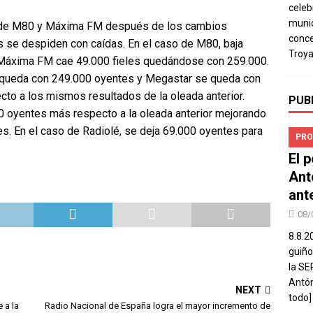
celeb
munic
s de M80 y Máxima FM después de los cambios
conce
s se despiden con caídas. En el caso de M80, baja
Troya
 Máxima FM cae 49.000 fieles quedándose con 259.000.
 queda con 249.000 oyentes y Megastar se queda con
to a los mismos resultados de la oleada anterior.
PUB
0 oyentes más respecto a la oleada anterior mejorando
. En el caso de Radiolé, se deja 69.000 oyentes para
PRO
El 
Ant
ant
08/
8.8.2
guiño
la SE
Antón
NEXT
todo]
e a la
Radio Nacional de España logra el mayor incremento de