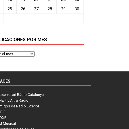
25
26
27
28
29
30
LICACIONES POR MES
LACES
bservatori Ràdio Catalunya
NE 4 L'Altra Ràdio
migos de Radio Exterior
R.E.
DXB
M Musical