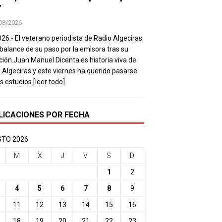
’
08/2026
026.- El veterano periodista de Radio Algeciras
balance de su paso por la emisora tras su
ación.Juan Manuel Dicenta es historia viva de
 Algeciras y este viernes ha querido pasarse
os estudios
[leer todo]
LICACIONES POR FECHA
TO 2026
M
X
J
V
S
D
1
2
4
5
6
7
8
9
11
12
13
14
15
16
18
19
20
21
22
23