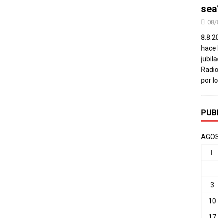
sea
08/
8.8.2
hace 
jubil
Radio
por l
PUB
AGOS
L
3
10
17