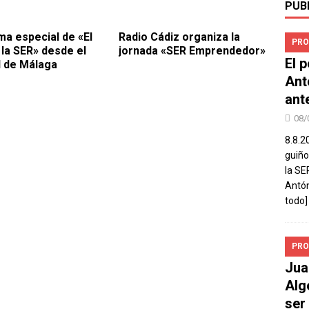
PUB
a especial de «El
Radio Cádiz organiza la
PRO
 la SER» desde el
jornada «SER Emprendedor»
El 
l de Málaga
Ant
ant
08/
8.8.2
guiño
la SE
Antón
todo]
PRO
Jua
Alg
ser