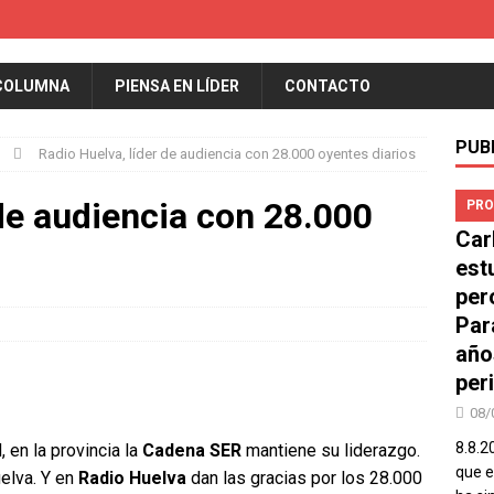
COLUMNA
PIENSA EN LÍDER
CONTACTO
PUB
Radio Huelva, líder de audiencia con 28.000 oyentes diarios
 de audiencia con 28.000
PRO
Car
est
per
Par
año
peri
08/
8.8.2
 en la provincia la
Cadena SER
mantiene su liderazgo.
que el
elva. Y en
Radio Huelva
dan las gracias por los 28.000