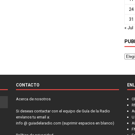
24
31
« Jul
PUB
CONTACTO
EN
Acerca de nosotros
O
R
Si deseas contactar con el equipo de Guía de la Radio
A
envíanos tu email a:
U.
info @ guiadelaradio.com (suprimir espacios en blanco)
A
F