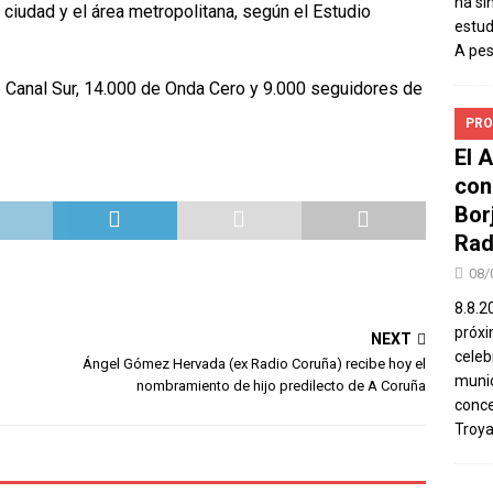
ha si
 ciudad y el área metropolitana, según el Estudio
estud
A pe
 Canal Sur, 14.000 de Onda Cero y 9.000 seguidores de
PRO
El 
con
Bor
Rad
08/
8.8.2
próxi
NEXT
celeb
Ángel Gómez Hervada (ex Radio Coruña) recibe hoy el
munic
nombramiento de hijo predilecto de A Coruña
conce
Troya