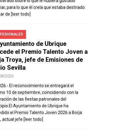
ncerado sobre lo que le hubiera gustado
iar, para lo que él creía que estaba destnado.
sar de
[leer todo]
FESIONALES
Ayuntamiento de Ubrique
cede el Premio Talento Joven a
ja Troya, jefe de Emisiones de
io Sevilla
08/2026
026.- El reconocimiento se entregará el
mo 10 de septiembre, coincidiendo con la
ración de las fiestas patronales del
ipio.El Ayuntamiento de Ubrique ha
dido el Premio Talento Joven 2026 a Borja
, actual jefe
[leer todo]