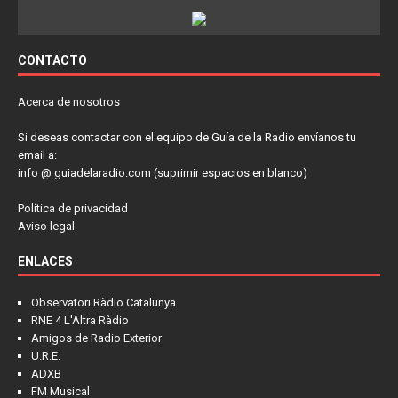
CONTACTO
Acerca de nosotros
Si deseas contactar con el equipo de Guía de la Radio envíanos tu
email a:
info @ guiadelaradio.com (suprimir espacios en blanco)
Política de privacidad
Aviso legal
ENLACES
Observatori Ràdio Catalunya
RNE 4 L'Altra Ràdio
Amigos de Radio Exterior
U.R.E.
ADXB
FM Musical