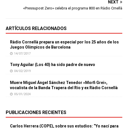
NEXT
«Pressupost Zero» celebra el programa 800 en Ràdio Crnellà
ARTÍCULOS RELACIONADOS
Ràdio Cornellà prepara un especial por los 25 años de los
Juegos Olímpicos de Barcelona
14/07/2017
Tony Aguilar (Los 40) ha sido padre de nuevo
04/02/2019
Muere Miguel Ángel Sánchez Tenedor «Morfi Grei»,
vocalista de la Banda Trapera del Río y ex Ràdio Cornellà
05/01/2024
PUBLICACIONES RECIENTES
Carlos Herrera (COPE), sobre sus estudios: “Yo nací para