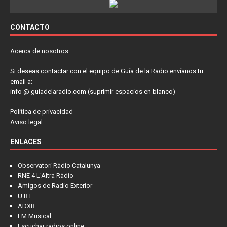
CONTACTO
Acerca de nosotros
Si deseas contactar con el equipo de Guía de la Radio envíanos tu
email a:
info @ guiadelaradio.com (suprimir espacios en blanco)
Política de privacidad
Aviso legal
ENLACES
Observatori Ràdio Catalunya
RNE 4 L'Altra Ràdio
Amigos de Radio Exterior
U.R.E.
ADXB
FM Musical
Escuchar radios online