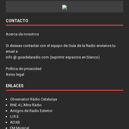
CONTACTO
Acerca de nosotros
Si deseas contactar con el equipo de Guía de la Radio envíanos tu
email a:
info @ guiadelaradio.com (suprimir espacios en blanco)
Política de privacidad
Aviso legal
ENLACES
Observatori Ràdio Catalunya
RNE 4 L'Altra Ràdio
Amigos de Radio Exterior
U.R.E.
ADXB
FM Musical