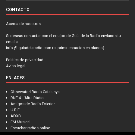
CONTACTO
Acerca de nosotros
Si deseas contactar con el equipo de Guía de la Radio envíanos tu
email a:
info @ guiadelaradio.com (suprimir espacios en blanco)
Política de privacidad
Aviso legal
ENLACES
Observatori Ràdio Catalunya
RNE 4 L'Altra Ràdio
Amigos de Radio Exterior
U.R.E.
ADXB
FM Musical
Escuchar radios online