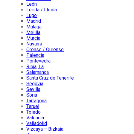
León
Lérida / Lleida
Lugo
Madrid
Málaga
Melilla
Murcia
Navarra
Orense / Ourense
Palencia
Pontevedra
Rioja, La
Salamanca
Santa Cruz de Tenerife
Segovia
Sevilla
Soria
Tarragona
Teruel
Toledo
Valencia
Valladolid
Vizcaya – Bizkaia