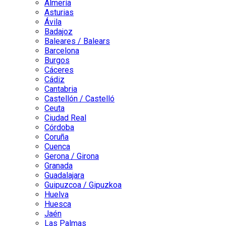
Almería
Asturias
Ávila
Badajoz
Baleares / Balears
Barcelona
Burgos
Cáceres
Cádiz
Cantabria
Castellón / Castelló
Ceuta
Ciudad Real
Córdoba
Coruña
Cuenca
Gerona / Girona
Granada
Guadalajara
Guipuzcoa / Gipuzkoa
Huelva
Huesca
Jaén
Las Palmas