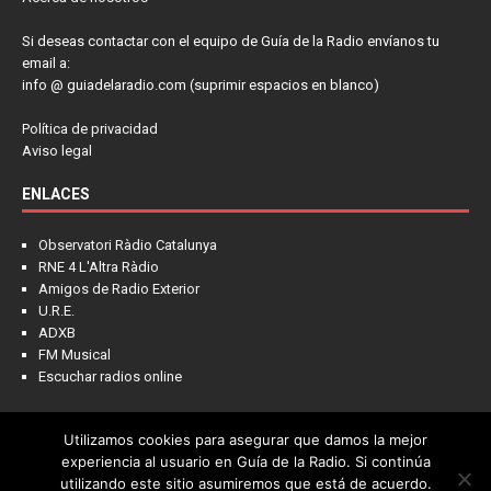
Si deseas contactar con el equipo de Guía de la Radio envíanos tu
email a:
info @ guiadelaradio.com (suprimir espacios en blanco)
Política de privacidad
Aviso legal
ENLACES
Observatori Ràdio Catalunya
RNE 4 L'Altra Ràdio
Amigos de Radio Exterior
U.R.E.
ADXB
FM Musical
Escuchar radios online
Utilizamos cookies para asegurar que damos la mejor
NOTICIAS
FRECUENCIAS
LA COLUMNA
PIENSA EN LÍDER
experiencia al usuario en Guía de la Radio. Si continúa
utilizando este sitio asumiremos que está de acuerdo.
CONTACTO