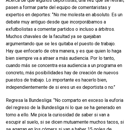
Acerca de que algunos deportistas, una vez que se retiran,
pasen a formar parte del equipo de comentaristas y
expertos en deportes: ‘’No me molesta en absoluto. Es un
debate muy antiguo desde que incorporábamos a
exfutbolistas a comentar partidos o incluso a árbitros.
Muchos chavales de la facultad ya se quejaban
argumentando que se les quitaba el puesto de trabajo.
Hay que enfocarlo de otra manera, y es que quien lo haga
bien siempre va a atraer a más audiencia. Por lo tanto,
cuando más se concentra esa audiencia a un programa en
concreto, más posibilidades hay de creación de nuevos
puestos de trabajo. Lo importante es hacerlo bien,
independientemente de si eres un ex deportista o no.’’
Regresa la Bundesliga: ‘’No comparto en exceso la euforia
del regreso de la Bundesliga ni lo que se ha generado en
torno a ello. Me pica la curiosidad de saber si van a
escupir al suelo, si se dicen mutuamente muchos tacos, si
se agarran en los córners si van a haber 15 goles de