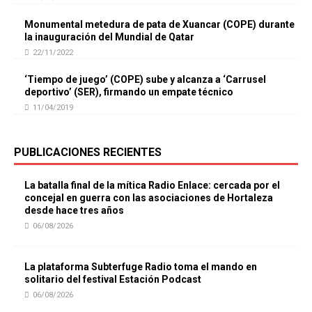
Monumental metedura de pata de Xuancar (COPE) durante
la inauguración del Mundial de Qatar
22/11/2022
‘Tiempo de juego’ (COPE) sube y alcanza a ‘Carrusel
deportivo’ (SER), firmando un empate técnico
11/04/2019
PUBLICACIONES RECIENTES
La batalla final de la mítica Radio Enlace: cercada por el
concejal en guerra con las asociaciones de Hortaleza
desde hace tres años
06/08/2026
La plataforma Subterfuge Radio toma el mando en
solitario del festival Estación Podcast
06/08/2026