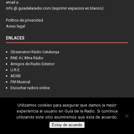
email a:
info @ guiadelaradio.com (suprimir espacios en blanco)
Política de privacidad
Aviso legal
ENLACES
Observatori Ràdio Catalunya
RNE 4 L'Altra Ràdio
Amigos de Radio Exterior
U.R.E.
ADXB
FM Musical
Escuchar radios online
Utilizamos cookies para asegurar que damos la mejor
NOTICIAS
FRECUENCIAS
LA COLUMNA
PIENSA EN LÍDER
experiencia al usuario en Guía de la Radio. Si continúa
utilizando este sitio asumiremos que está de acuerdo.
CONTACTO
Estoy de acuerdo
Copyright © 2022 - Guía de la Radio