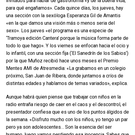
invitados para hablar de gastronomía «y de la buena vida,
para qué engañarnos». Cada quince días, los jueves, hay
una sección con la sexóloga Esperanza Gil de Amantis
«en la que damos una visión más o menos seria del
sexo». Los jueves «el programa es una especie de
‘Tramoya edición Cantera’ porque la música forma parte de
todo lo que hago». Y los viernes se enfocan hacia el ocio y
lo infantil, con una sección fija (‘El Sanedrín de los Sabios’)
por la que Muñoz recibió hace unos meses el Premio
Mentes AMI de Atresmedia: «La grabamos en un colegio
próximo, San Juan de Ribera, donde juntamos a críos de
distintas edades y hablamos de temas variados», explica.
Aunque habrá quien piense que trabajar con niños en la
radio entraña riesgo de caer en el caos y el descontrol, el
presentador confiesa que es uno de los puntos álgidos de
la semana. «Disfruto mucho con los niños, yo tengo un par
pero ya son adolescentes… Son la esencia del ser
humano, luego vamos perdiendo esa inocencia. Sabes que