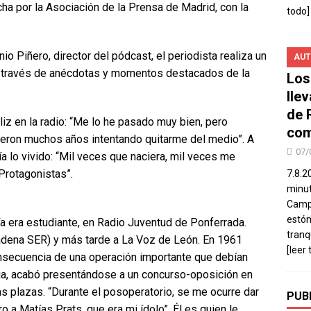
cha por la Asociación de la Prensa de Madrid, con la
todo]
io Piñero, director del pódcast, el periodista realiza un
AUT
, a través de anécdotas y momentos destacados de la
Los
lle
de 
iz en la radio: “Me lo he pasado muy bien, pero
com
vieron muchos años intentando quitarme del medio”. A
07/
a lo vivido: “Mil veces que naciera, mil veces me
 Protagonistas”.
7.8.2
minut
Campo
estó
a era estudiante, en Radio Juventud de Ponferrada.
tranq
adena SER) y más tarde a La Voz de León. En 1961
[leer 
nsecuencia de una operación importante que debían
cia, acabó presentándose a un concurso-oposición en
s plazas. “Durante el posoperatorio, se me ocurre dar
PUB
 a Matías Prats, que era mi ídolo”. Él es quien le