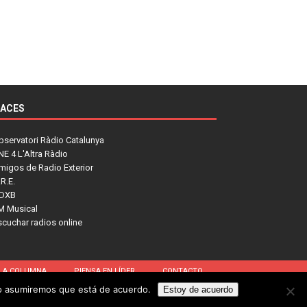
LACES
bservatori Ràdio Catalunya
NE 4 L'Altra Ràdio
migos de Radio Exterior
R.E.
DXB
M Musical
scuchar radios online
LA COLUMNA
PIENSA EN LÍDER
CONTACTO
tio asumiremos que está de acuerdo.
Estoy de acuerdo