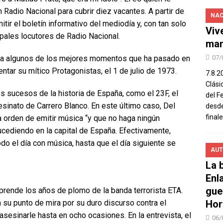
 Radio Nacional para cubrir diez vacantes. A partir de
NAC
r el boletín informativo del mediodía y, con tan solo
Viv
ipales locutores de Radio Nacional.
man
taca algunos de los mejores momentos que ha pasado en
07/
tar su mítico Protagonistas, el 1 de julio de 1973.
7.8.2
Clási
es sucesos de la historia de España, como el 23F, el
del F
esinato de Carrero Blanco. En este último caso, Del
desde
final
 orden de emitir música “y que no haga ningún
cediendo en la capital de España. Efectivamente,
o el día con música, hasta que el día siguiente se
AUT
La b
Enl
gue
rende los años de plomo de la banda terrorista ETA.
 su punto de mira por su duro discurso contra el
Hor
asesinarle hasta en ocho ocasiones. En la entrevista, el
06/