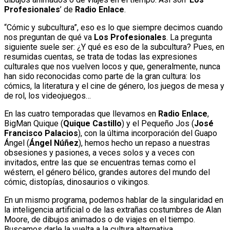
Profesionales
’ de
Radio Enlace
.
“Cómic y subcultura”, eso es lo que siempre decimos cuando
nos preguntan de qué va
Los Profesionales
. La pregunta
siguiente suele ser: ¿Y qué es eso de la subcultura? Pues, en
resumidas cuentas, se trata de todas las expresiones
culturales que nos vuelven locos y que, generalmente, nunca
han sido reconocidas como parte de la gran cultura: los
cómics, la literatura y el cine de género, los juegos de mesa y
de rol, los videojuegos…
En las cuatro temporadas que llevamos en
Radio Enlace
,
BigMan Quique (
Quique Castillo
) y el Pequeño Jos (
José
Francisco Palacios
), con la última incorporación del Guapo
Ángel (
Ángel Núñez
), hemos hecho un repaso a nuestras
obsesiones y pasiones, a veces solos y a veces con
invitados, entre las que se encuentras temas como el
wéstern, el género bélico, grandes autores del mundo del
cómic, distopías, dinosaurios o vikingos.
En un mismo programa, podemos hablar de la singularidad en
la inteligencia artificial o de las extrañas costumbres de Alan
Moore, de dibujos animados o de viajes en el tiempo.
Buscamos darle la vuelta a la cultura alternativa