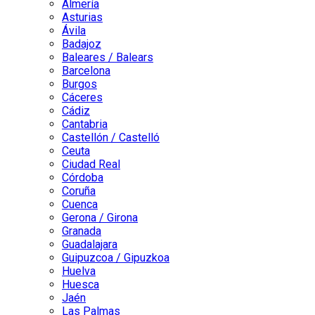
Almería
Asturias
Ávila
Badajoz
Baleares / Balears
Barcelona
Burgos
Cáceres
Cádiz
Cantabria
Castellón / Castelló
Ceuta
Ciudad Real
Córdoba
Coruña
Cuenca
Gerona / Girona
Granada
Guadalajara
Guipuzcoa / Gipuzkoa
Huelva
Huesca
Jaén
Las Palmas