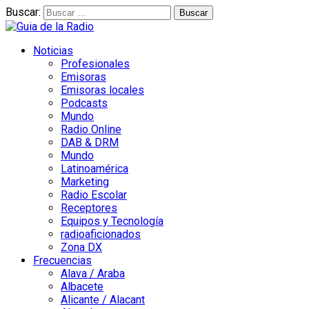
Buscar:
Noticias
Profesionales
Emisoras
Emisoras locales
Podcasts
Mundo
Radio Online
DAB & DRM
Mundo
Latinoamérica
Marketing
Radio Escolar
Receptores
Equipos y Tecnología
radioaficionados
Zona DX
Frecuencias
Alava / Araba
Albacete
Alicante / Alacant