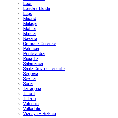
León
Lérida / Lleida
Lugo
Madrid
Málaga
Melilla
Murcia
Navarra
Orense / Ourense
Palencia
Pontevedra
Rioja, La
Salamanca
Santa Cruz de Tenerife
Segovia
Sevilla
Soria
Tarragona
Teruel
Toledo
Valencia
Valladolid
Vizcaya – Bizkaia