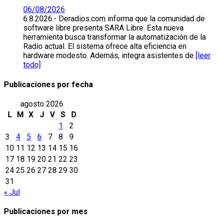
06/08/2026
6.8.2026.- Deradios.com informa que la comunidad de
software libre presenta SARA Libre. Esta nueva
herramienta busca transformar la automatización de la
Radio actual. El sistema ofrece alta eficiencia en
hardware modesto. Además, integra asistentes de
[leer
todo]
Publicaciones por fecha
agosto 2026
L
M
X
J
V
S
D
1
2
3
4
5
6
7
8
9
10
11
12
13
14
15
16
17
18
19
20
21
22
23
24
25
26
27
28
29
30
31
« Jul
Publicaciones por mes