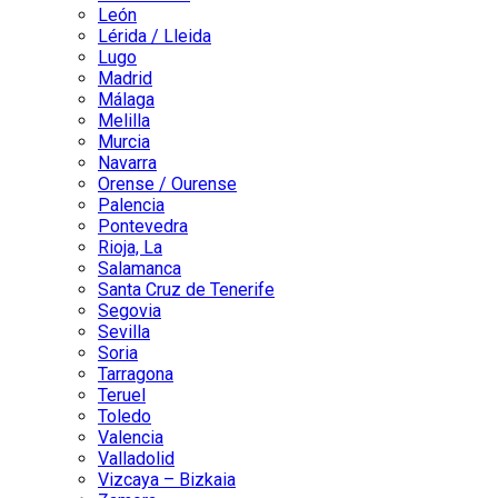
León
Lérida / Lleida
Lugo
Madrid
Málaga
Melilla
Murcia
Navarra
Orense / Ourense
Palencia
Pontevedra
Rioja, La
Salamanca
Santa Cruz de Tenerife
Segovia
Sevilla
Soria
Tarragona
Teruel
Toledo
Valencia
Valladolid
Vizcaya – Bizkaia