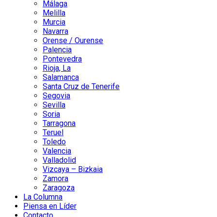
Málaga
Melilla
Murcia
Navarra
Orense / Ourense
Palencia
Pontevedra
Rioja, La
Salamanca
Santa Cruz de Tenerife
Segovia
Sevilla
Soria
Tarragona
Teruel
Toledo
Valencia
Valladolid
Vizcaya – Bizkaia
Zamora
Zaragoza
La Columna
Piensa en Líder
Contacto