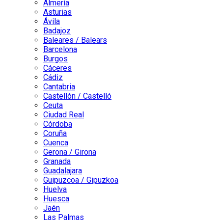
Almería
Asturias
Ávila
Badajoz
Baleares / Balears
Barcelona
Burgos
Cáceres
Cádiz
Cantabria
Castellón / Castelló
Ceuta
Ciudad Real
Córdoba
Coruña
Cuenca
Gerona / Girona
Granada
Guadalajara
Guipuzcoa / Gipuzkoa
Huelva
Huesca
Jaén
Las Palmas