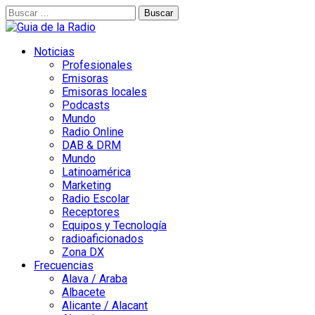
Buscar:
Noticias
Profesionales
Emisoras
Emisoras locales
Podcasts
Mundo
Radio Online
DAB & DRM
Mundo
Latinoamérica
Marketing
Radio Escolar
Receptores
Equipos y Tecnología
radioaficionados
Zona DX
Frecuencias
Alava / Araba
Albacete
Alicante / Alacant