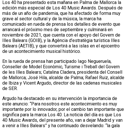
Los 40 ha presentado esta mañana en Palma de Mallorca la
edición más especial de Los 40 Music Awards. Después de
más de un año de pandemia, que ha afectado de forma muy
grave al sector cultural y de la música, la marca ha
comunicado en rueda de prensa los detalles de evento que
arrancará el próximo mes de septiembre y culminará en
noviembre de 2021, que cuenta con el apoyo del Govern de
Illes Balears (GOIB), y la Agència d’estratègia turística Illes
Balears (AETIB), y que convertirá a las islas en el epicentro
de un acontecimiento musical histórico.
En la rueda de prensa han participado Iago Negueruela,
Conseller de Model Econòmic, Turisme i Treball del Govern
de les Illes Balears; Catalina Cladera, presidenta del Consell
de Mallorca; José Hila, alcalde de Palma; Rafael Ruiz, alcalde
de Ibiza y Vicent Argudo, director de las cadenas musicales
de SER.
Argudo ha destacado en su intervención la importancia de
este anuncio: “Para nosotros este acontecimiento es muy
importante por lo innovador, por el cambio tan importante que
significa para la marca Los 40. La noticia del día es que Los
40 Music Awards, del presente año, van a dejar Madrid y van
a venir a Illes Balears” y ha continuado desvelando: “la gala