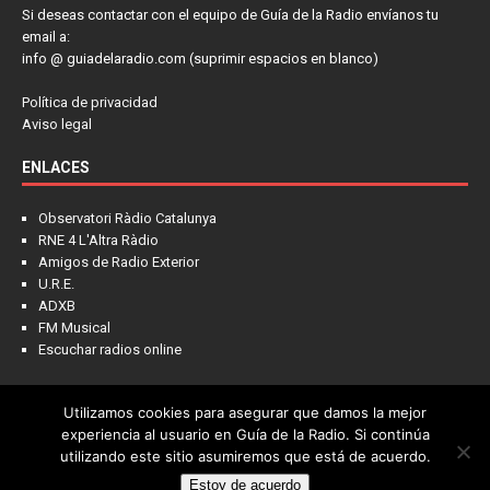
Si deseas contactar con el equipo de Guía de la Radio envíanos tu
email a:
info @ guiadelaradio.com (suprimir espacios en blanco)
Política de privacidad
Aviso legal
ENLACES
Observatori Ràdio Catalunya
RNE 4 L'Altra Ràdio
Amigos de Radio Exterior
U.R.E.
ADXB
FM Musical
Escuchar radios online
Utilizamos cookies para asegurar que damos la mejor
NOTICIAS
FRECUENCIAS
LA COLUMNA
PIENSA EN LÍDER
experiencia al usuario en Guía de la Radio. Si continúa
utilizando este sitio asumiremos que está de acuerdo.
CONTACTO
Estoy de acuerdo