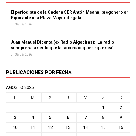
El periodista de la Cadena SER Antón Meana, pregonero en
Gijón ante una Plaza Mayor de gala
08/08/2026
Juan Manuel Dicenta (ex Radio Algeciras): ‘La radio
siempre va a ser lo que la sociedad quiere que sea’
08/08/2026
PUBLICACIONES POR FECHA
AGOSTO 2026
L
M
X
J
V
S
D
1
2
3
4
5
6
7
8
9
10
11
12
13
14
15
16