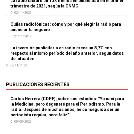
La radio facturó un 10% menos en publicidad en el primer
trimestre de 2021, según la CNMC
02/11/2021
Cuñas radiofónicas: cómo y por qué elegir la radio para
anunciar tu negocio
21/11/2019
La inversión publicitaria en radio crece un 8,7% con
respecto al mismo período del año anterior, según datos
de Infoadex
29/11/2022
PUBLICACIONES RECIENTES
Carlos Herrera (COPE), sobre sus estudios: “Yo nací para
la Medicina, pero degeneré para el Periodismo. Para la
radio. Después de muchos años, he conseguido ser un
periodista regular, pero feliz”
08/08/2026