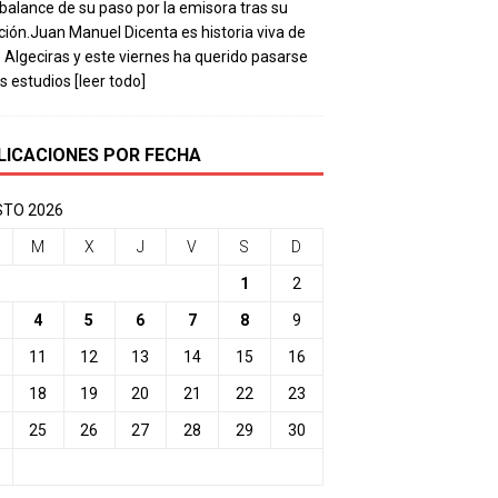
balance de su paso por la emisora tras su
ación.Juan Manuel Dicenta es historia viva de
 Algeciras y este viernes ha querido pasarse
os estudios
[leer todo]
LICACIONES POR FECHA
TO 2026
M
X
J
V
S
D
1
2
4
5
6
7
8
9
11
12
13
14
15
16
18
19
20
21
22
23
25
26
27
28
29
30