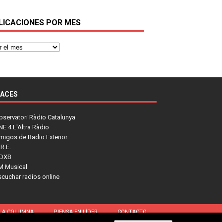
LICACIONES POR MES
LACES
bservatori Ràdio Catalunya
NE 4 L'Altra Ràdio
migos de Radio Exterior
R.E.
DXB
M Musical
scuchar radios online
LA COLUMNA
PIENSA EN LÍDER
CONTACTO