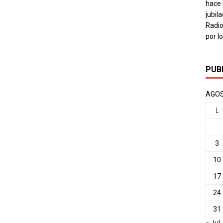
hace 
jubil
Radio
por l
PUB
AGOS
L
3
10
17
24
31
« Jul