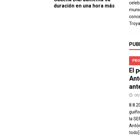
celeb
duración en una hora más
munic
conce
Troya
PUB
PRO
El 
Ant
ant
08
8.8.2
guiño
la SE
Antón
todo]