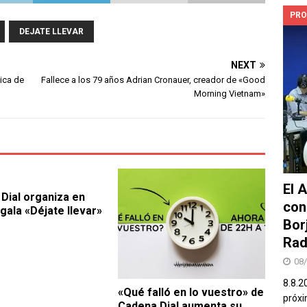
PRO
DEJATE LLEVAR
NEXT
ica de
Fallece a los 79 años Adrian Cronauer, creador de «Good
Morning Vietnam»
El 
Dial organiza en
con
 gala «Déjate llevar»
Bor
Rad
08
8.8.2
«Qué falló en lo vuestro» de
próxi
Cadena Dial aumenta su