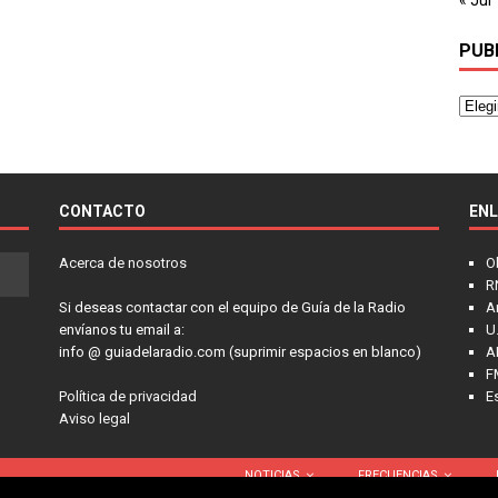
PUB
CONTACTO
EN
Acerca de nosotros
O
R
Si deseas contactar con el equipo de Guía de la Radio
A
envíanos tu email a:
U.
info @ guiadelaradio.com (suprimir espacios en blanco)
A
F
Política de privacidad
E
Aviso legal
NOTICIAS
FRECUENCIAS