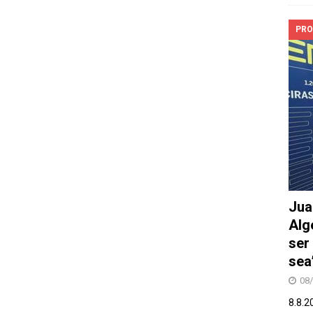
PRO
Jua
Alg
ser
sea
08
8.8.2