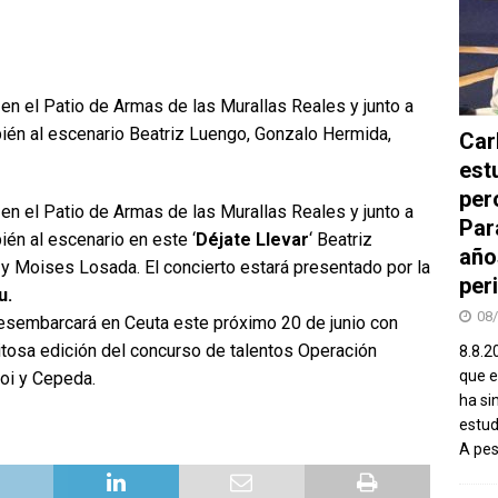
 en el Patio de Armas de las Murallas Reales y junto a
bién al escenario Beatriz Luengo, Gonzalo Hermida,
Car
est
per
 en el Patio de Armas de las Murallas Reales y junto a
Par
ién al escenario en este ‘
Déjate Llevar
‘ Beatriz
año
 Moises Losada. El concierto estará presentado por la
peri
u.
08
sembarcará en Ceuta este próximo 20 de junio con
xitosa edición del concurso de talentos Operación
8.8.2
que el
Roi y Cepeda.
ha si
estud
A pe