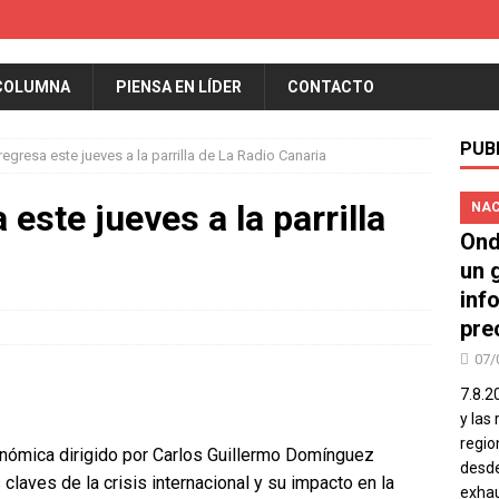
COLUMNA
PIENSA EN LÍDER
CONTACTO
PUB
regresa este jueves a la parrilla de La Radio Canaria
este jueves a la parrilla
NAC
Ond
un 
inf
pre
07/
7.8.2
y las
regio
onómica dirigido por Carlos Guillermo Domínguez
desde
s claves de la crisis internacional y su impacto en la
exhau