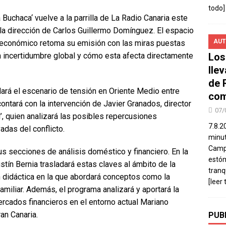
todo]
Buchaca‘ vuelve a la parrilla de La Radio Canaria este
o la dirección de Carlos Guillermo Domínguez. El espacio
AUT
is económico retoma su emisión con las miras puestas
a incertidumbre global y cómo esta afecta directamente
Los
lle
de 
dará el escenario de tensión en Oriente Medio entre
com
contará con la intervención de Javier Granados, director
07/
l’, quien analizará las posibles repercusiones
7.8.2
adas del conflicto.
minut
Campo
us secciones de análisis doméstico y financiero. En la
estó
stín Bernia trasladará estas claves al ámbito de la
tranq
didáctica en la que abordará conceptos como la
[leer 
familiar. Además, el programa analizará y aportará la
rcados financieros en el entorno actual Mariano
an Canaria.
PUB