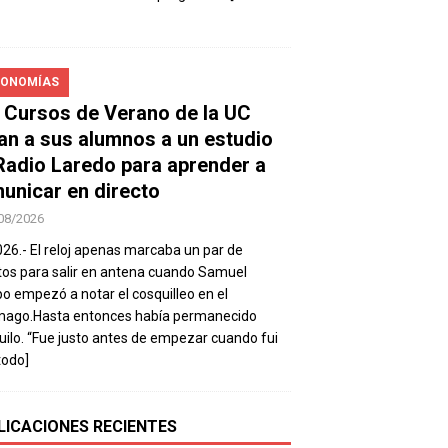
ONOMÍAS
 Cursos de Verano de la UC
van a sus alumnos a un estudio
Radio Laredo para aprender a
unicar en directo
08/2026
026.- El reloj apenas marcaba un par de
os para salir en antena cuando Samuel
 empezó a notar el cosquilleo en el
mago.Hasta entonces había permanecido
uilo. “Fue justo antes de empezar cuando fui
todo]
LICACIONES RECIENTES