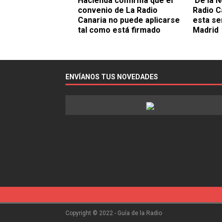
Hacienda confirma que el
‘De la N
convenio de La Radio
Radio C
Canaria no puede aplicarse
esta se
tal como está firmado
Madrid
ENVÍANOS TUS NOVEDADES
Copyright © 2022 - Guía de la Radio