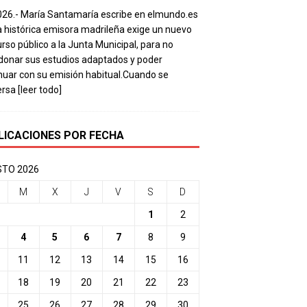
026.- María Santamaría escribe en elmundo.es
a histórica emisora madrileña exige un nuevo
rso público a la Junta Municipal, para no
onar sus estudios adaptados y poder
nuar con su emisión habitual.Cuando se
ersa
[leer todo]
LICACIONES POR FECHA
TO 2026
M
X
J
V
S
D
1
2
4
5
6
7
8
9
11
12
13
14
15
16
18
19
20
21
22
23
25
26
27
28
29
30