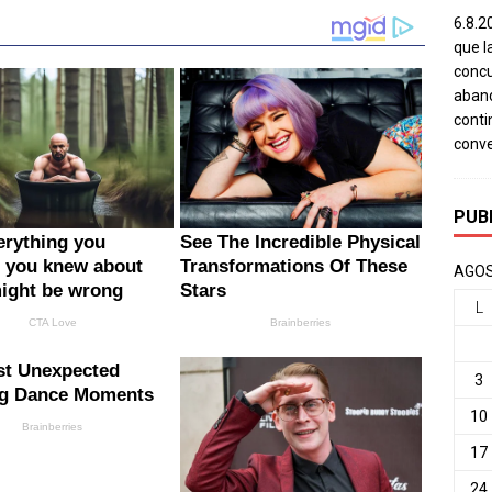
6.8.2
que l
concu
aband
conti
conv
PUB
AGOS
L
3
10
17
24