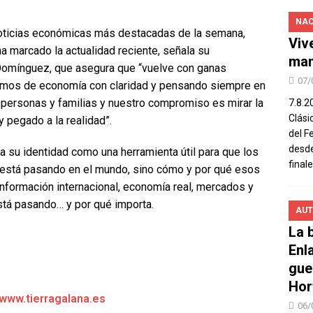
NAC
 noticias económicas más destacadas de la semana,
Viv
a marcado la actualidad reciente, señala su
man
 Domínguez, que asegura que “vuelve con ganas
07/
amos de economía con claridad y pensando siempre en
y personas y familias y nuestro compromiso es mirar la
7.8.2
Clási
 pegado a la realidad”.
del F
desde
a su identidad como una herramienta útil para que los
final
está pasando en el mundo, sino cómo y por qué esos
Información internacional, economía real, mercados y
stá pasando… y por qué importa.
AUT
La b
Enl
gue
Hor
/www.tierragalana.es
06/