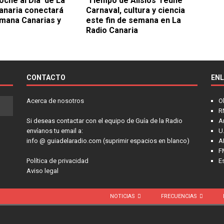
oche al Día’ de La
‘Tiempo de Alisios’ reúne
anaria conectará
Carnaval, cultura y ciencia
mana Canarias y
este fin de semana en La
Radio Canaria
CONTACTO
EN
Acerca de nosotros
O
R
Si deseas contactar con el equipo de Guía de la Radio
A
envíanos tu email a:
U.
info @ guiadelaradio.com (suprimir espacios en blanco)
A
F
Política de privacidad
E
Aviso legal
NOTICIAS
FRECUENCIAS