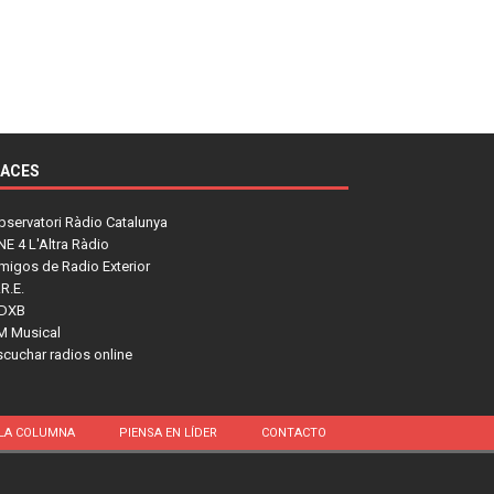
LACES
bservatori Ràdio Catalunya
NE 4 L'Altra Ràdio
migos de Radio Exterior
R.E.
DXB
M Musical
scuchar radios online
LA COLUMNA
PIENSA EN LÍDER
CONTACTO