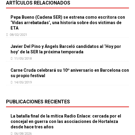
ARTÍCULOS RELACIONADOS
Pepa Bueno (Cadena SER) se estrena como escritora con
‘Vidas arrebatadas’, una historia sobre dos víctimas de
ETA
08/02/2021
Javier Del Pino y Ángels Barceló candidatos al ‘Hoy por
hoy’ de la SER la próxima temporada
11/05/2018
Carne Cruda celebrará su 10º aniversario en Barcelona con
su propio festival
14/05/2019
PUBLICACIONES RECIENTES
La batalla final de la mítica Radio Enlace: cercada por el
concejal en guerra con las asociaciones de Hortaleza
desde hace tres años
06/08/2026