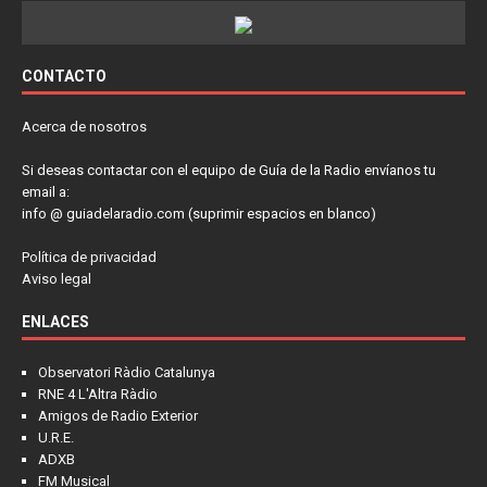
CONTACTO
Acerca de nosotros
Si deseas contactar con el equipo de Guía de la Radio envíanos tu
email a:
info @ guiadelaradio.com (suprimir espacios en blanco)
Política de privacidad
Aviso legal
ENLACES
Observatori Ràdio Catalunya
RNE 4 L'Altra Ràdio
Amigos de Radio Exterior
U.R.E.
ADXB
FM Musical