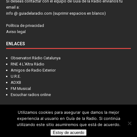
Si deseas contactar con el equipo de Guía de la Radio envíanos tu
email a:
info @ guiadelaradio.com (suprimir espacios en blanco)
Política de privacidad
Aviso legal
ENLACES
Observatori Ràdio Catalunya
RNE 4 L'Altra Ràdio
Amigos de Radio Exterior
U.R.E.
ADXB
FM Musical
Escuchar radios online
Utilizamos cookies para asegurar que damos la mejor
NOTICIAS
FRECUENCIAS
LA COLUMNA
PIENSA EN LÍDER
experiencia al usuario en Guía de la Radio. Si continúa
utilizando este sitio asumiremos que está de acuerdo.
CONTACTO
Estoy de acuerdo
Copyright © 2022 - Guía de la Radio