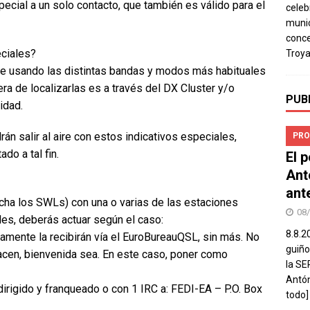
cial a un solo contacto, que también es válido para el
celeb
munic
conce
ciales?
Troya
ire usando las distintas bandas y modos más habituales
nera de localizarlas es a través del DX Cluster y/o
PUB
idad.
án salir al aire con estos indicativos especiales,
PRO
do a tal fin.
El 
Ant
ant
ucha los SWLs) con una o varias de las estaciones
08
les, deberás actuar según el caso:
8.8.2
mente la recibirán vía el EuroBureauQSL, sin más. No
guiño
 hacen, bienvenida sea. En este caso, poner como
la SE
Antón
dirigido y franqueado o con 1 IRC a: FEDI-EA – P.O. Box
todo]