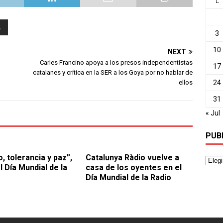
L
A
3
10
NEXT
Carles Francino apoya a los presos independentistas
17
catalanes y crítica en la SER a los Goya por no hablar de
ellos
24
31
« Jul
PUB
, tolerancia y paz”,
Catalunya Ràdio vuelve a
l Día Mundial de la
casa de los oyentes en el
Día Mundial de la Radio