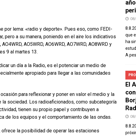
año
peri
08
8.8.2
iene por lema: «radio y deporte». Pues eso, como FEDI-
que el
r, pero a su manera, poniendo en el aire los indicativos
ha si
D, AO4WRD, AO5WRD, AO6WRD, AO7WRD, AO8WRD y
estud
es 9 al martes 13.
A pe
icar un día a la Radio, es el potenciar un medio de
pecialmente apropiado para llegar a las comunidades
PRO
El 
con
ocasión para reflexionar y poner en valor el medio y la
Bor
 la sociedad. Los radioaficionados, como subcategoría
Rad
tividad, tienen su propio papel y contribuyen a
ica de los equipos y el comportamiento de las ondas.
08
8.8.2
A ofrece la posibilidad de operar las estaciones
próxi