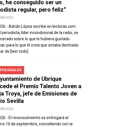
s, he conseguido ser un
odista regular, pero feliz”
/08/2026
026.- Adrián López escribe en lecturas.com
 periodista, líder incondicional de la radio, se
ncerado sobre lo que le hubiera gustado
iar, para lo que él creía que estaba destnado.
sar de
[leer todo]
FESIONALES
Ayuntamiento de Ubrique
cede el Premio Talento Joven a
ja Troya, jefe de Emisiones de
io Sevilla
/08/2026
026.- El reconocimiento se entregará el
mo 10 de septiembre, coincidiendo con la