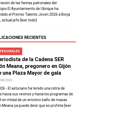
ración de las fiestas patronales del
ipio.El Ayuntamiento de Ubrique ha
dido el Premio Talento Joven 2026 a Borja
, actual jefe
[leer todo]
LICACIONES RECIENTES
FESIONALES
periodista de la Cadena SER
ón Meana, pregonero en Gijón
e una Plaza Mayor de gala
/08/2026
026.- El asturiano ha tenido una ristra de
s hacia sus vecinos y hacia los programas de
R en mitad de un emotivo baño de masas.
 Meana ya puede decir que es profeta
[leer