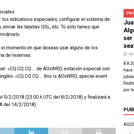
eciales
PRO
 los indicativos especiales, configurar el sistema de
Jua
, enviar las tarjetas QSL, etc. Tú sólo tienes que
Alg
enviárselo.
ser
sea
 el momento en que deseas usar alguno de los
08
ma de reservas.
8.8.2
 ser: «CQ CQ CQ … de AOxWRD, estación especial con
hace 
n inglés: «CQ CQ CQ … this is AOxWRD, special event
jubil
Radio
por l
del 9/2/2018 (23:00 h UTC del 8/2/2018) y finalizará a
A del 14/2/2018).
PUB
AGOS