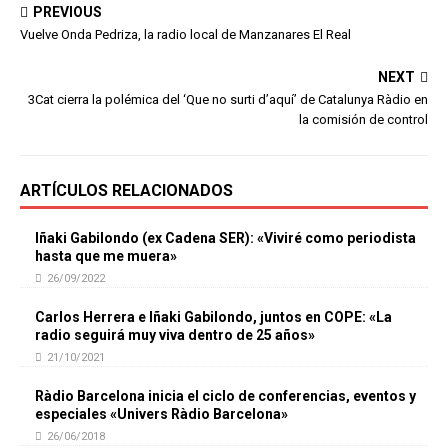
PREVIOUS
Vuelve Onda Pedriza, la radio local de Manzanares El Real
NEXT
3Cat cierra la polémica del ‘Que no surti d’aquí’ de Catalunya Ràdio en
la comisión de control
ARTÍCULOS RELACIONADOS
Iñaki Gabilondo (ex Cadena SER): «Viviré como periodista
hasta que me muera»
26/09/2022
Carlos Herrera e Iñaki Gabilondo, juntos en COPE: «La
radio seguirá muy viva dentro de 25 años»
21/10/2021
Ràdio Barcelona inicia el ciclo de conferencias, eventos y
especiales «Univers Ràdio Barcelona»
26/06/2018