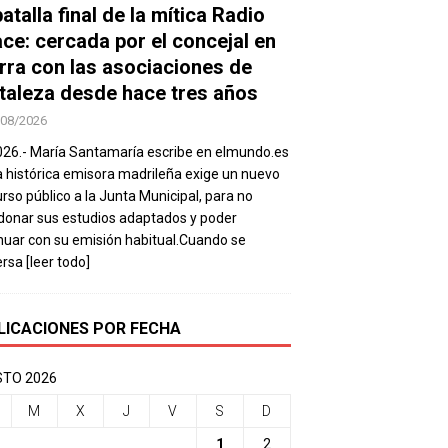
atalla final de la mítica Radio
ace: cercada por el concejal en
rra con las asociaciones de
taleza desde hace tres años
/08/2026
026.- María Santamaría escribe en elmundo.es
a histórica emisora madrileña exige un nuevo
rso público a la Junta Municipal, para no
onar sus estudios adaptados y poder
nuar con su emisión habitual.Cuando se
ersa
[leer todo]
LICACIONES POR FECHA
TO 2026
M
X
J
V
S
D
1
2