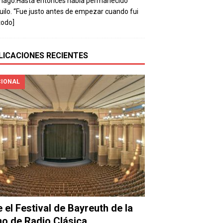
mago.Hasta entonces había permanecido
uilo. “Fue justo antes de empezar cuando fui
todo]
LICACIONES RECIENTES
IONAL
e el Festival de Bayreuth de la
o de Radio Clásica