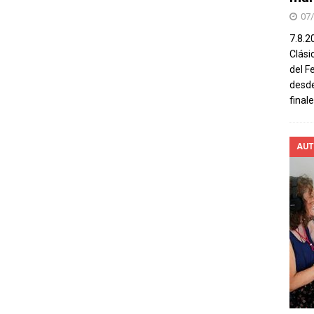
07
7.8.2
Clási
del F
desde
final
AUT