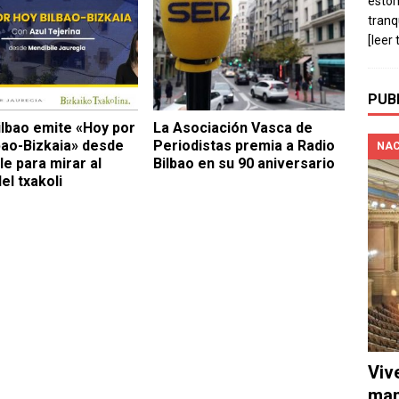
estó
tranq
[leer 
PUB
ilbao emite «Hoy por
La Asociación Vasca de
bao-Bizkaia» desde
Periodistas premia a Radio
NAC
le para mirar al
Bilbao en su 90 aniversario
el txakoli
Viv
man