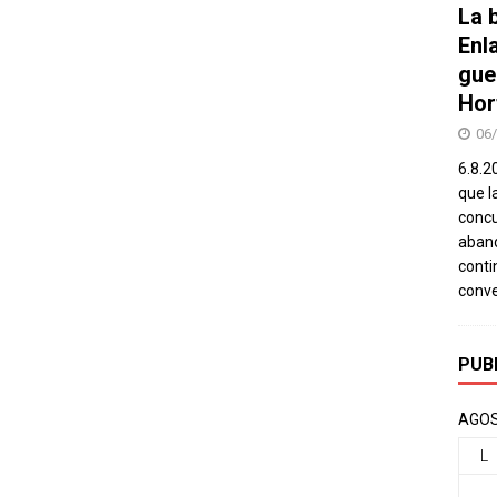
La b
Enl
gue
Hor
06
6.8.2
que l
concu
aband
conti
conv
PUB
AGOS
L