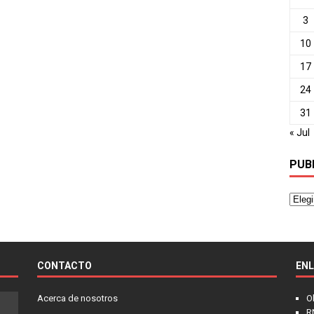
3
10
17
24
31
« Jul
PUB
CONTACTO
EN
Acerca de nosotros
O
R