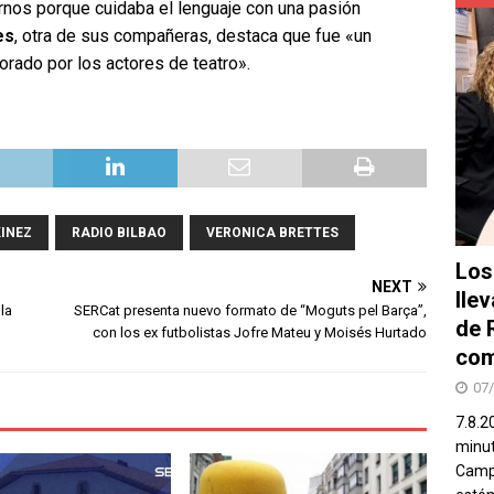
nos porque cuidaba el lenguaje con una pasión
es
, otra de sus compañeras, destaca que fue «un
rado por los actores de teatro».
INEZ
RADIO BILBAO
VERONICA BRETTES
Los
NEXT
lle
la
SERCat presenta nuevo formato de “Moguts pel Barça”,
de 
con los ex futbolistas Jofre Mateu y Moisés Hurtado
com
07
7.8.2
minut
Campo