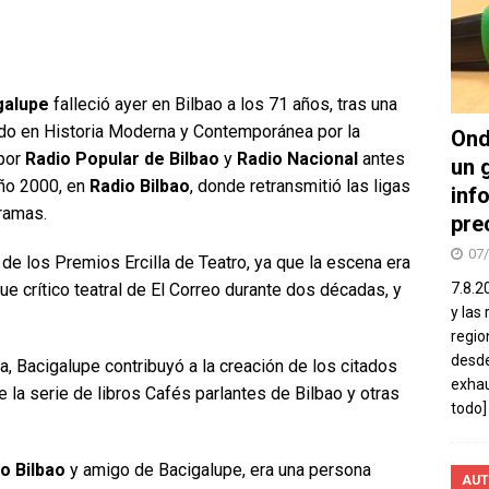
galupe
falleció ayer en Bilbao a los 71 años, tras una
ciado en Historia Moderna y Contemporánea por la
Ond
 por
Radio Popular de Bilbao
y
Radio Nacional
antes
un 
año 2000, en
Radio Bilbao
, donde retransmitió las ligas
inf
gramas.
pre
07
 de los Premios Ercilla de Teatro, ya que la escena era
ue crítico teatral de El Correo durante dos décadas, y
7.8.2
y las
regio
desde
, Bacigalupe contribuyó a la creación de los citados
exhau
 la serie de libros Cafés parlantes de Bilbao y otras
todo]
o Bilbao
y amigo de Bacigalupe, era una persona
AUT