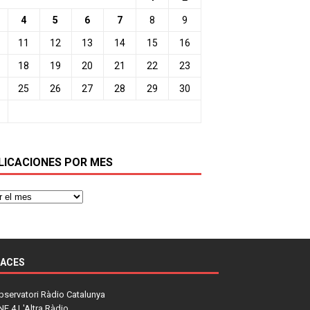
4
5
6
7
8
9
11
12
13
14
15
16
18
19
20
21
22
23
25
26
27
28
29
30
LICACIONES POR MES
LACES
bservatori Ràdio Catalunya
NE 4 L'Altra Ràdio