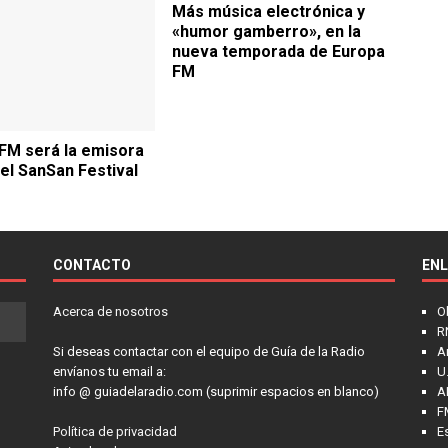
Más música electrónica y
«humor gamberro», en la
nueva temporada de Europa
FM
FM será la emisora
del SanSan Festival
CONTACTO
EN
Acerca de nosotros
O
R
Si deseas contactar con el equipo de Guía de la Radio
A
envíanos tu email a:
U.
info @ guiadelaradio.com (suprimir espacios en blanco)
A
F
Política de privacidad
E