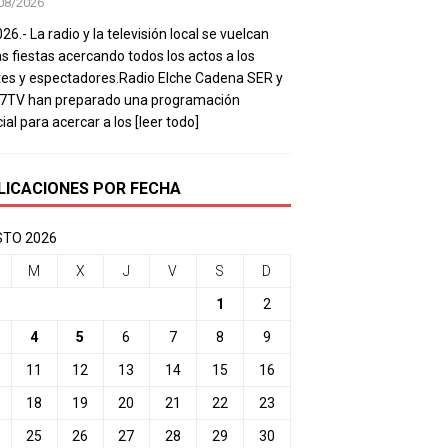
08/2026
26.- La radio y la televisión local se vuelcan
as fiestas acercando todos los actos a los
es y espectadores.Radio Elche Cadena SER y
e7TV han preparado una programación
ial para acercar a los
[leer todo]
LICACIONES POR FECHA
TO 2026
M
X
J
V
S
D
1
2
4
5
6
7
8
9
11
12
13
14
15
16
18
19
20
21
22
23
25
26
27
28
29
30