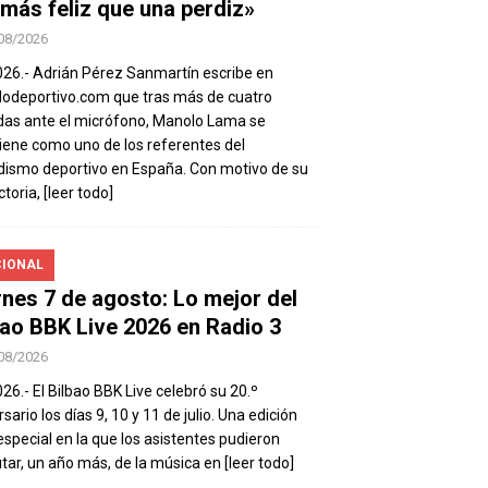
 más feliz que una perdiz»
08/2026
026.- Adrián Pérez Sanmartín escribe en
deportivo.com que tras más de cuatro
as ante el micrófono, Manolo Lama se
ene como uno de los referentes del
dismo deportivo en España. Con motivo de su
ctoria,
[leer todo]
IONAL
rnes 7 de agosto: Lo mejor del
bao BBK Live 2026 en Radio 3
08/2026
026.- El Bilbao BBK Live celebró su 20.º
sario los días 9, 10 y 11 de julio. Una edición
special en la que los asistentes pudieron
utar, un año más, de la música en
[leer todo]