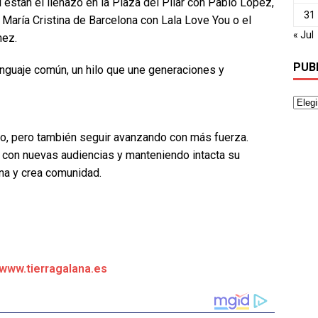
están el llenazo en la Plaza del Pilar con Pablo López,
31
e María Cristina de Barcelona con Lala Love You o el
« Jul
nez.
PUB
nguaje común, un hilo que une generaciones y
ido, pero también seguir avanzando con más fuerza.
 con nuevas audiencias y manteniendo intacta su
na y crea comunidad.
/www.tierragalana.es