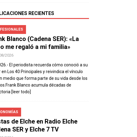
LICACIONES RECIENTES
FESIONALES
nk Blanco (Cadena SER): «La
io me regaló a mi familia»
08/2026
026.- El periodista recuerda cómo conoció a su
 en Los 40 Principales y reivindica el vínculo
n medio que forma parte de su vida desde los
os.Frank Blanco acumula décadas de
ctoria
[leer todo]
ONOMÍAS
stas de Elche en Radio Elche
ena SER y Elche 7 TV