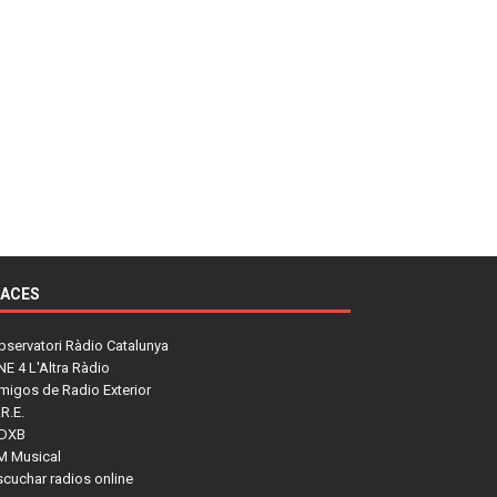
LACES
bservatori Ràdio Catalunya
NE 4 L'Altra Ràdio
migos de Radio Exterior
R.E.
DXB
M Musical
scuchar radios online