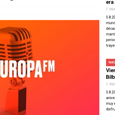
era
05/
5.8.2
mundo
décad
manti
perio
traye
NAC
Vie
Bil
05/
5.8.2
aniver
muy e
disfr