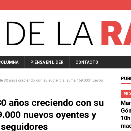
COLUMNA
PIENSA EN LÍDER
CONTACTO
PUB
e 30 años creciendo con su audiencia: suma 169.000 nuevos
PRO
0 años creciendo con su
Man
Góm
9.000 nuevos oyentes y
10h
 seguidores
mad