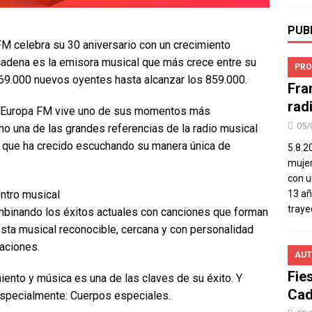
PUB
M celebra su 30 aniversario con un crecimiento
a cadena es la emisora musical que más crece entre su
PRO
69.000 nuevos oyentes hasta alcanzar los 859.000.
Fra
rad
, Europa FM vive uno de sus momentos más
05/
mo una de las grandes referencias de la radio musical
 que ha crecido escuchando su manera única de
5.8.2
mujer
con u
13 añ
ntro musical
traye
mbinando los éxitos actuales con canciones que forman
esta musical reconocible, cercana y con personalidad
aciones.
AUT
Fie
miento y música es una de las claves de su éxito. Y
Cad
especialmente: Cuerpos especiales.