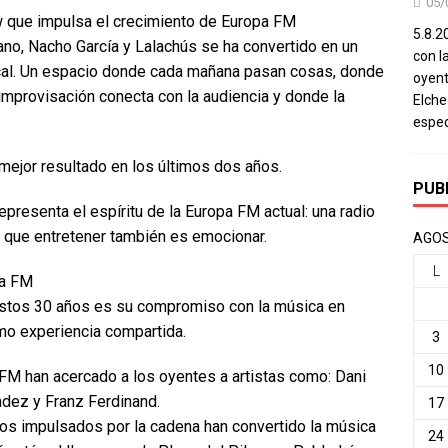
05/
w que impulsa el crecimiento de Europa FM
5.8.20
no, Nacho García y Lalachús se ha convertido en un
con l
cal. Un espacio donde cada mañana pasan cosas, donde
oyent
 improvisación conecta con la audiencia y donde la
Elch
espec
mejor resultado en los últimos dos años.
PUB
epresenta el espíritu de la Europa FM actual: una radio
de que entretener también es emocionar.
AGOS
L
pa FM
 estos 30 años es su compromiso con la música en
mo experiencia compartida.
3
10
FM han acercado a los oyentes a artistas como: Dani
ndez y Franz Ferdinand.
17
os impulsados por la cadena han convertido la música
24