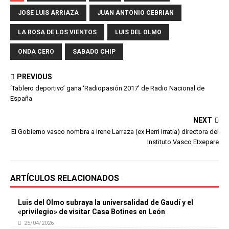
JOSE LUIS ARRIAZA
JUAN ANTONIO CEBRIAN
LA ROSA DE LOS VIENTOS
LUIS DEL OLMO
ONDA CERO
SABADO CHIP
PREVIOUS
‘Tablero deportivo’ gana ‘Radiopasión 2017’ de Radio Nacional de
España
NEXT
El Gobierno vasco nombra a Irene Larraza (ex Herri Irratia) directora del
Instituto Vasco Etxepare
ARTÍCULOS RELACIONADOS
Luis del Olmo subraya la universalidad de Gaudí y el
«privilegio» de visitar Casa Botines en León
25/04/2026