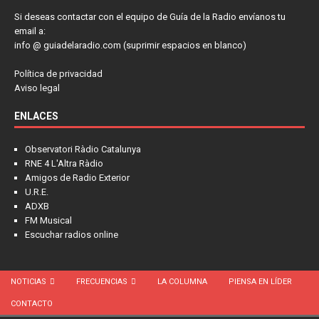
Si deseas contactar con el equipo de Guía de la Radio envíanos tu
email a:
info @ guiadelaradio.com (suprimir espacios en blanco)
Política de privacidad
Aviso legal
ENLACES
Observatori Ràdio Catalunya
RNE 4 L'Altra Ràdio
Amigos de Radio Exterior
U.R.E.
ADXB
FM Musical
Escuchar radios online
NOTICIAS
FRECUENCIAS
LA COLUMNA
PIENSA EN LÍDER
CONTACTO