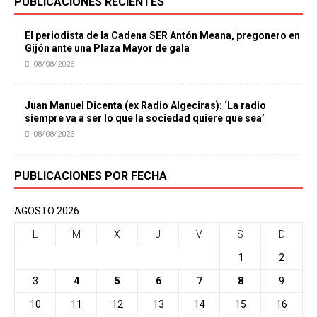
PUBLICACIONES RECIENTES
El periodista de la Cadena SER Antón Meana, pregonero en
Gijón ante una Plaza Mayor de gala
08/08/2026
Juan Manuel Dicenta (ex Radio Algeciras): ‘La radio
siempre va a ser lo que la sociedad quiere que sea’
08/08/2026
PUBLICACIONES POR FECHA
AGOSTO 2026
L
M
X
J
V
S
D
1
2
3
4
5
6
7
8
9
10
11
12
13
14
15
16