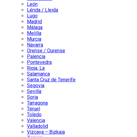
León
Lérida / Lleida
Lugo
Madrid
Málaga
Melilla
Murcia
Navarra
Orense / Ourense
Palencia
Pontevedra
Rioja, La
Salamanca
Santa Cruz de Tenerife
Segovia
Sevilla
Soria
Tarragona
Teruel
Toledo
Valencia
Valladolid
Vizcaya – Bizkaia