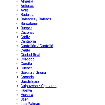
Almería
Asturias
Ávila
Badajoz
Baleares / Balears
Barcelona
Burgos
Cáceres
Cádiz
Cantabria
Castellón / Castelló
Ceuta
Ciudad Real
Córdoba
Coruña
Cuenca
Gerona / Girona
Granada
Guadalajara
Guipuzcoa / Gipuzkoa
Huelva
Huesca
Jaén
Las Palmas