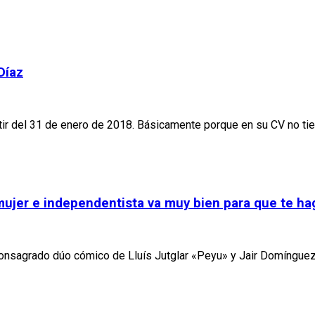
Díaz
artir del 31 de enero de 2018. Básicamente porque en su CV no ti
 mujer e independentista va muy bien para que te h
consagrado dúo cómico de Lluís Jutglar «Peyu» y Jair Domínguez 