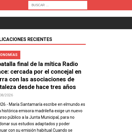
LICACIONES RECIENTES
ONOMÍAS
atalla final de la mítica Radio
ace: cercada por el concejal en
rra con las asociaciones de
taleza desde hace tres años
08/2026
026.- María Santamaría escribe en elmundo.es
a histórica emisora madrileña exige un nuevo
rso público a la Junta Municipal, para no
onar sus estudios adaptados y poder
nuar con su emisión habitual.Cuando se