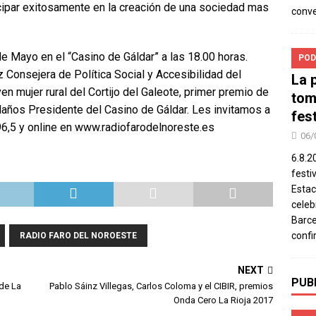
cipar exitosamente en la creación de una sociedad mas
conv
e Mayo en el “Casino de Gáldar” a las 18.00 horas.
POD
Consejera de Política Social y Accesibilidad del
La 
ven mujer rural del Cortijo del Galeote, primer premio de
tom
laños Presidente del Casino de Gáldar. Les invitamos a
fes
6,5 y online en www.radiofarodelnoreste.es
06/
6.8.2
festi
Estac
celeb
Barce
confi
RADIO FARO DEL NOROESTE
NEXT
PUB
sde La
Pablo Sáinz Villegas, Carlos Coloma y el CIBIR, premios
Onda Cero La Rioja 2017