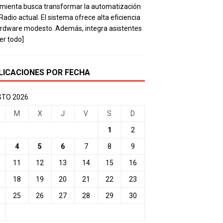
mienta busca transformar la automatización
 Radio actual. El sistema ofrece alta eficiencia
rdware modesto. Además, integra asistentes
eer todo]
LICACIONES POR FECHA
TO 2026
M
X
J
V
S
D
1
2
4
5
6
7
8
9
11
12
13
14
15
16
18
19
20
21
22
23
25
26
27
28
29
30