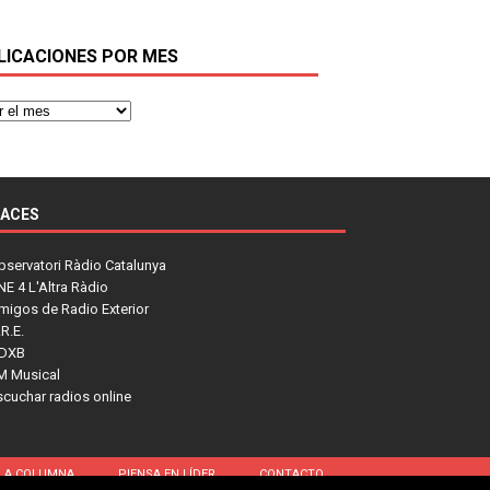
LICACIONES POR MES
LACES
bservatori Ràdio Catalunya
NE 4 L'Altra Ràdio
migos de Radio Exterior
R.E.
DXB
M Musical
scuchar radios online
LA COLUMNA
PIENSA EN LÍDER
CONTACTO