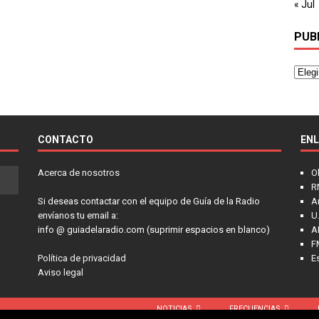
« Jul
PUB
CONTACTO
EN
Acerca de nosotros
O
R
Si deseas contactar con el equipo de Guía de la Radio
A
envíanos tu email a:
U.
info @ guiadelaradio.com (suprimir espacios en blanco)
A
F
Política de privacidad
E
Aviso legal
NOTICIAS
FRECUENCIAS