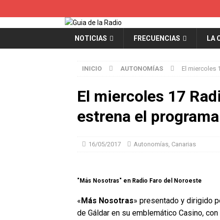
NOTICIAS
FRECUENCIAS
LA 
INICIO
AUTONOMÍAS
El miercoles
El miercoles 17 Rad
estrena el program
16/05/2017
Autonomías
,
Canarias
"Más Nosotras" en Radio Faro del Noroeste
«
Más Nosotras
» presentado y dirigido 
de Gáldar en su emblemático Casino, con l