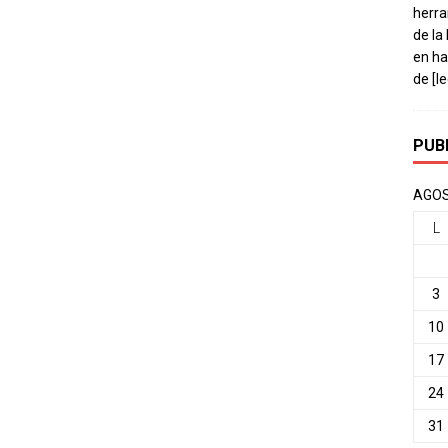
herra
de la
en ha
de
[l
PUB
AGOS
L
3
10
17
24
31