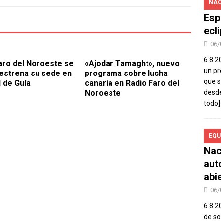
NAC
Esp
ecl
06/
6.8.2
aro del Noroeste se
«Ajodar Tamaght», nuevo
un pr
estrena su sede en
programa sobre lucha
que s
l de Guía
canaria en Radio Faro del
Noroeste
desde
todo]
EQU
Nac
aut
abi
06/
6.8.2
de so