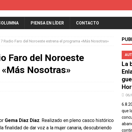
COLUMNA
PIENSA EN LÍDER
CONTACTO
PUB
 17 Radio Faro del Noroeste estrena el programa «Más Nosotras»
io Faro del Noroeste
AUT
La b
a «Más Nosotras»
Enl
gue
Hor
06/
6.8.2
que l
concu
por
Gema Diaz Diaz
. Realizado en pleno casco histórico
aband
a finalidad de dar voz a la mujer canaria, descubriendo
conti