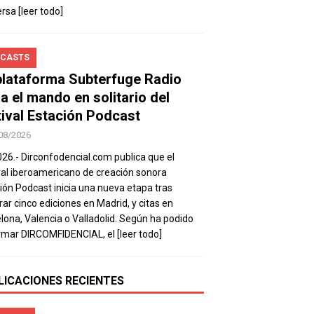
ersa
[leer todo]
CASTS
plataforma Subterfuge Radio
a el mando en solitario del
tival Estación Podcast
08/2026
026.- Dirconfodencial.com publica que el
val iberoamericano de creación sonora
ión Podcast inicia una nueva etapa tras
rar cinco ediciones en Madrid, y citas en
lona, Valencia o Valladolid. Según ha podido
rmar DIRCOMFIDENCIAL, el
[leer todo]
LICACIONES RECIENTES