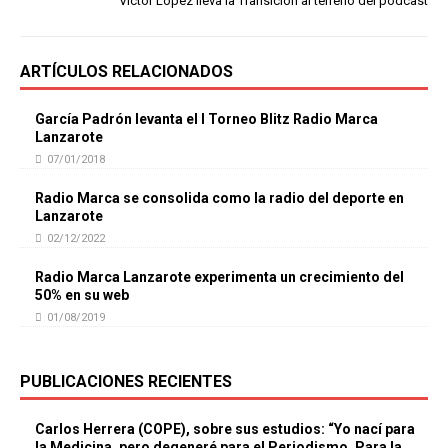
Víctor López lleva la Transición al terreno del podcast
ARTÍCULOS RELACIONADOS
García Padrón levanta el I Torneo Blitz Radio Marca
Lanzarote
07/01/2018
Radio Marca se consolida como la radio del deporte en
Lanzarote
02/12/2022
Radio Marca Lanzarote experimenta un crecimiento del
50% en su web
01/08/2019
PUBLICACIONES RECIENTES
Carlos Herrera (COPE), sobre sus estudios: “Yo nací para
la Medicina, pero degeneré para el Periodismo. Para la