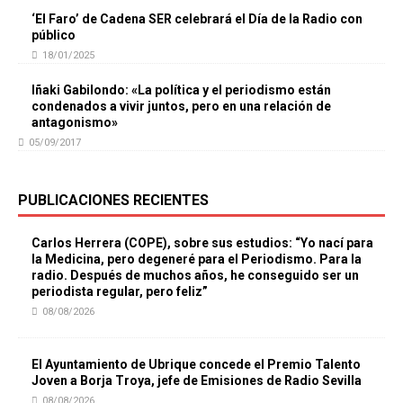
‘El Faro’ de Cadena SER celebrará el Día de la Radio con
público
18/01/2025
Iñaki Gabilondo: «La política y el periodismo están
condenados a vivir juntos, pero en una relación de
antagonismo»
05/09/2017
PUBLICACIONES RECIENTES
Carlos Herrera (COPE), sobre sus estudios: “Yo nací para
la Medicina, pero degeneré para el Periodismo. Para la
radio. Después de muchos años, he conseguido ser un
periodista regular, pero feliz”
08/08/2026
El Ayuntamiento de Ubrique concede el Premio Talento
Joven a Borja Troya, jefe de Emisiones de Radio Sevilla
08/08/2026