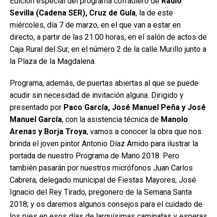
Edición especial del programa cofradiero de
Radio
Sevilla (Cadena SER), Cruz de Guía
, la de este
miércoles, día 7 de marzo, en el que van a estar en
directo, a partir de las 21:00 horas, en el salón de actos de
Caja Rural del Sur, en el número 2 de la calle Murillo junto a
la Plaza de la Magdalena.
Programa, además, de puertas abiertas al que se puede
acudir sin necesidad de invitación alguna. Dirigido y
presentado por
Paco García, José Manuel Peña y José
Manuel García
, con la asistencia técnica de
Manolo
Arenas y Borja Troya
, vamos a conocer la obra que nos
brinda el joven pintor Antonio Díaz Arnido para ilustrar la
portada de nuestro Programa de Mano 2018. Pero
también pasarán por nuestros micrófonos Juan Carlos
Cabrera, delegado municipal de Fiestas Mayores; José
Ignacio del Rey Tirado, pregonero de la Semana Santa
2018; y os daremos algunos consejos para el cuidado de
los pies en esos días de larguísimas caminatas y esperas