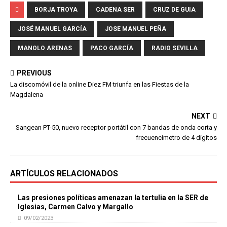
BORJA TROYA
CADENA SER
CRUZ DE GUIA
JOSÉ MANUEL GARCÍA
JOSE MANUEL PEÑA
MANOLO ARENAS
PACO GARCÍA
RADIO SEVILLA
PREVIOUS
La discomóvil de la online Diez FM triunfa en las Fiestas de la
Magdalena
NEXT
Sangean PT-50, nuevo receptor portátil con 7 bandas de onda corta y
frecuencímetro de 4 dígitos
ARTÍCULOS RELACIONADOS
Las presiones políticas amenazan la tertulia en la SER de
Iglesias, Carmen Calvo y Margallo
09/02/2023