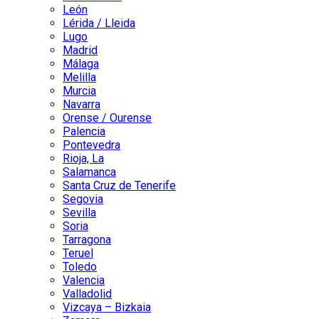
León
Lérida / Lleida
Lugo
Madrid
Málaga
Melilla
Murcia
Navarra
Orense / Ourense
Palencia
Pontevedra
Rioja, La
Salamanca
Santa Cruz de Tenerife
Segovia
Sevilla
Soria
Tarragona
Teruel
Toledo
Valencia
Valladolid
Vizcaya – Bizkaia