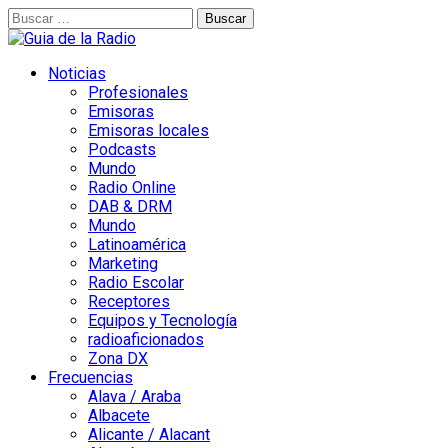
Buscar:
Noticias
Profesionales
Emisoras
Emisoras locales
Podcasts
Mundo
Radio Online
DAB & DRM
Mundo
Latinoamérica
Marketing
Radio Escolar
Receptores
Equipos y Tecnología
radioaficionados
Zona DX
Frecuencias
Alava / Araba
Albacete
Alicante / Alacant