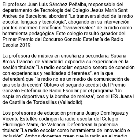
El profesor Juan Luis Sánchez Peñalba, responsable del
departamento de Tecnología del Colegio Jesús María Sant
Andreu de Barcelona, abordará “La transversalidad de la radio
escolar: lenguas y tecnología”, abogando en su intervención
por los enormes beneficios “transversales” de la radio como
herramienta pedagógica. Este colegio resultó ganador del
Primer Premio del Concurso Gonzalo Estefanía de Radio
Escolar 2019.
La profesora de música en enseñanza secundaria, Susana
Arcos Trancho, de Valladolid, expondrá su experiencia en la
sesión titulada: “La radio escolar: espacio sonoro de conexión
con experiencias y realidades diferentes”, en la que
defenderá que “la radio no es un medio de comunicación de
una sola dirección” Obtuvo el segundo accésit del Premio
Gonzalo Estefanía de Radio Escolar por el programa “Un
espía en deportivas y la bomba de melaza”, con el IES Juana I
de Castilla de Tordesillas (Valladolid).
Los profesores de educación primaria Juanjo Domínguez y
Vicente Estellés codirigen la radio escolar del Colegio
Plurilingüe Marni, de Valencia. Defenderán la ponencia
titulada: “La radio escolar como herramienta de innovación e
inclusión“. Ambos docentes creen que la radio es el medio