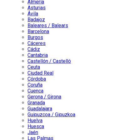
Almería
Asturias
Ávila
Badajoz
Baleares / Balears
Barcelona
Burgos
Cáceres
Cádiz
Cantabria
Castellón / Castelló
Ceuta
Ciudad Real
Córdoba
Coruña
Cuenca
Gerona / Girona
Granada
Guadalajara
Guipuzcoa / Gipuzkoa
Huelva
Huesca
Jaén
Las Palmas