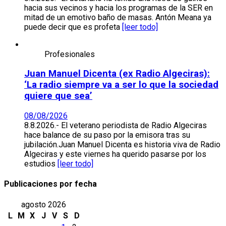
hacia sus vecinos y hacia los programas de la SER en
mitad de un emotivo baño de masas. Antón Meana ya
puede decir que es profeta
[leer todo]
Profesionales
Juan Manuel Dicenta (ex Radio Algeciras):
‘La radio siempre va a ser lo que la sociedad
quiere que sea’
08/08/2026
8.8.2026.- El veterano periodista de Radio Algeciras
hace balance de su paso por la emisora tras su
jubilación.Juan Manuel Dicenta es historia viva de Radio
Algeciras y este viernes ha querido pasarse por los
estudios
[leer todo]
Publicaciones por fecha
agosto 2026
L
M
X
J
V
S
D