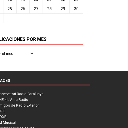
25
26
27
28
29
30
LICACIONES POR MES
LACES
bservatori Ràdio Catalunya
NE 4 L'Altra Ràdio
migos de Radio Exterior
R.E.
DXB
M Musical