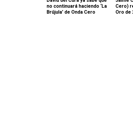
David del Cura ya sabe que
Jaime C
no continuará haciendo ‘La
Cero) r
Brújula’ de Onda Cero
Oro de 