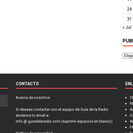
24
31
« Jul
PUB
CONTACTO
EN
Acerca de nosotros
O
R
Si deseas contactar con el equipo de Guía de la Radio
A
envíanos tu email a:
U.
info @ guiadelaradio.com (suprimir espacios en blanco)
A
F