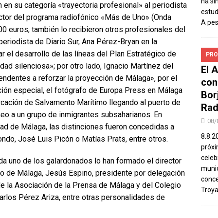
ha si
 en su categoría «trayectoria profesional» al periodista
estud
ector del programa radiofónico «Más de Uno» (Onda
A pe
00 euros, también lo recibieron otros profesionales del
eriodista de Diario Sur, Ana Pérez-Bryan en la
r el desarrollo de las líneas del Plan Estratégico de
PRO
ad silenciosa»; por otro lado, Ignacio Martínez del
El 
endentes a reforzar la proyección de Málaga», por el
con
ción especial, el fotógrafo de Europa Press en Málaga
Bor
cación de Salvamento Marítimo llegando al puerto de
Rad
neo a un grupo de inmigrantes subsaharianos. En
08/
ad de Málaga, las distinciones fueron concedidas a
8.8.2
ondo, José Luis Picón o Matías Prats, entre otros.
próxi
celeb
da uno de los galardonados lo han formado el director
munic
o de Málaga, Jesús Espino, presidente por delegación
conce
de la Asociación de la Prensa de Málaga y del Colegio
Troya
arlos Pérez Ariza, entre otras personalidades de