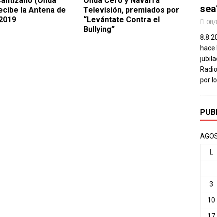
antizano (Onda
Onda Cero y Navarra
sea
ecibe la Antena de
Televisión, premiados por
2019
“Levántate Contra el
08/
Bullying”
8.8.2
hace 
jubil
Radio
por l
PUB
AGOS
L
3
10
17