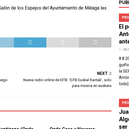
PUB
 Salón de los Espejos del Ayuntamiento de Málaga las
PRO
El 
Ant
ant
08/
8.8.2
guiño
la SE
NEXT
Antón
Juego
Nueva radio online de EITB: ‘EiTB Euskal Kantak’, solo
todo]
para música en euskera
PRO
Jua
Alg
ser