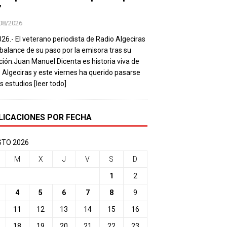
’
08/2026
026.- El veterano periodista de Radio Algeciras
balance de su paso por la emisora tras su
ación.Juan Manuel Dicenta es historia viva de
 Algeciras y este viernes ha querido pasarse
os estudios
[leer todo]
LICACIONES POR FECHA
TO 2026
M
X
J
V
S
D
1
2
4
5
6
7
8
9
11
12
13
14
15
16
18
19
20
21
22
23