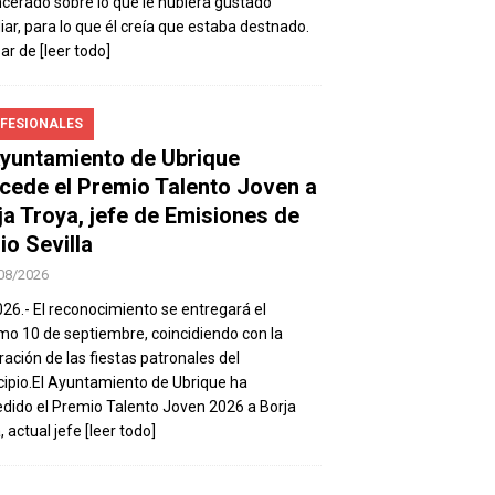
ncerado sobre lo que le hubiera gustado
iar, para lo que él creía que estaba destnado.
sar de
[leer todo]
FESIONALES
Ayuntamiento de Ubrique
cede el Premio Talento Joven a
ja Troya, jefe de Emisiones de
io Sevilla
08/2026
026.- El reconocimiento se entregará el
mo 10 de septiembre, coincidiendo con la
ración de las fiestas patronales del
ipio.El Ayuntamiento de Ubrique ha
dido el Premio Talento Joven 2026 a Borja
, actual jefe
[leer todo]