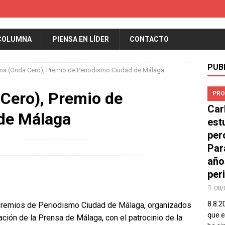
COLUMNA
PIENSA EN LÍDER
CONTACTO
PUB
ina (Onda Cero), Premio de Periodismo Ciudad de Málaga
 Cero), Premio de
PRO
Car
de Málaga
est
per
Par
año
peri
08/
8.8.2
 Premios de Periodismo Ciudad de Málaga, organizados
que el
ción de la Prensa de Málaga, con el patrocinio de la