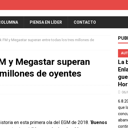
COLUMNA
PIENSA EN LÍDER
CONTACTO
PUB
 FM y Megastar superan entre todas los tres millones de
AUT
M y Megastar superan
La b
Enl
 millones de oyentes
gue
Hor
06/
6.8.2
que l
concu
aband
istoria en esta primera ola del EGM de 2018. ‘
Buenos
conti