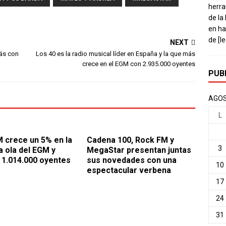
herra
de la
en ha
de
[l
NEXT
más con
Los 40 es la radio musical líder en España y la que más
crece en el EGM con 2.935.000 oyentes
PUB
AGOS
L
 crece un 5% en la
Cadena 100, Rock FM y
3
 ola del EGM y
MegaStar presentan juntas
 1.014.000 oyentes
sus novedades con una
10
espectacular verbena
17
24
31