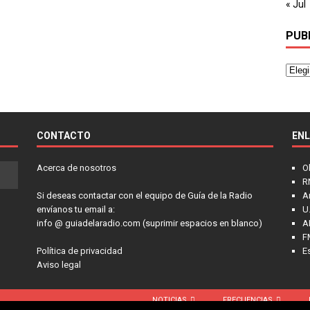
« Jul
PUB
CONTACTO
EN
Acerca de nosotros
O
R
Si deseas contactar con el equipo de Guía de la Radio
A
envíanos tu email a:
U.
info @ guiadelaradio.com (suprimir espacios en blanco)
A
F
Política de privacidad
E
Aviso legal
NOTICIAS
FRECUENCIAS