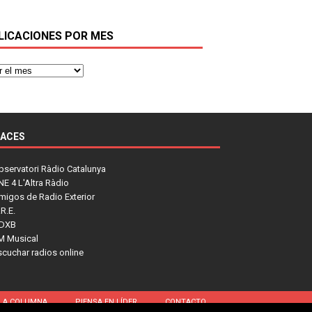
LICACIONES POR MES
LACES
bservatori Ràdio Catalunya
NE 4 L'Altra Ràdio
migos de Radio Exterior
R.E.
DXB
M Musical
scuchar radios online
LA COLUMNA
PIENSA EN LÍDER
CONTACTO