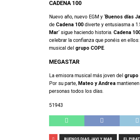
CADENA 100
Nuevo año, nuevo EGM y ‘
Buenos días Ja
de
Cadena 100
diverte y entusiasma a 1.
Mar
‘ sigue haciendo historia.
Cadena 10
celebrar la confianza que ponéis en ello
musical del
grupo COPE
.
MEGASTAR
La emisora musical más joven del
grupo
Por su parte,
Mateo y Andrea
mantienen 
personas todos los días.
51943
BUENOS DIAS JAVI Y MAR
EL PIRA