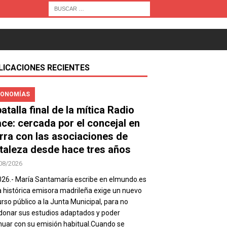
LICACIONES RECIENTES
ONOMÍAS
atalla final de la mítica Radio
ace: cercada por el concejal en
rra con las asociaciones de
taleza desde hace tres años
08/2026
026.- María Santamaría escribe en elmundo.es
a histórica emisora madrileña exige un nuevo
rso público a la Junta Municipal, para no
onar sus estudios adaptados y poder
nuar con su emisión habitual.Cuando se