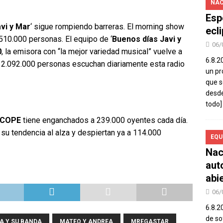
NAC
Esp
vi y Mar
‘ sigue rompiendo barreras. El morning show
ecl
510.000 personas. El equipo de ‘
Buenos días Javi y
06/
0
, la emisora con “la mejor variedad musical” vuelve a
6.8.2
s: 2.092.000 personas escuchan diariamente esta radio
un pr
que s
desde
todo]
 COPE
tiene enganchados a 239.000 oyentes cada día.
su tendencia al alza y despiertan ya a 114.000
EQU
Nac
aut
abi
06/
6.8.2
de so
TA Y SU BANDA
MATEO Y ANDREA
MREGASTAR