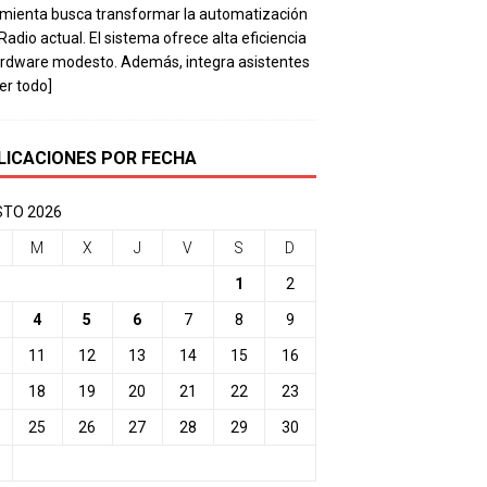
mienta busca transformar la automatización
 Radio actual. El sistema ofrece alta eficiencia
rdware modesto. Además, integra asistentes
eer todo]
LICACIONES POR FECHA
TO 2026
M
X
J
V
S
D
1
2
4
5
6
7
8
9
11
12
13
14
15
16
18
19
20
21
22
23
25
26
27
28
29
30