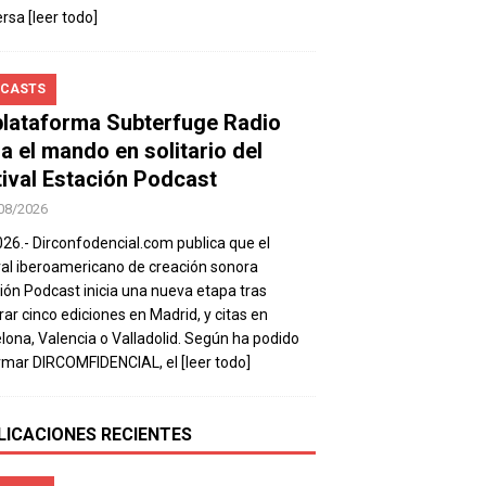
ersa
[leer todo]
CASTS
plataforma Subterfuge Radio
a el mando en solitario del
tival Estación Podcast
08/2026
026.- Dirconfodencial.com publica que el
val iberoamericano de creación sonora
ión Podcast inicia una nueva etapa tras
rar cinco ediciones en Madrid, y citas en
lona, Valencia o Valladolid. Según ha podido
rmar DIRCOMFIDENCIAL, el
[leer todo]
LICACIONES RECIENTES