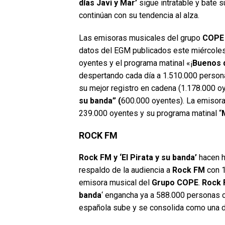
días Javi y Mar’
sigue intratable y bate su
continúan con su tendencia al alza.
Las emisoras musicales del grupo
COPE
datos del EGM publicados este miércole
oyentes y el programa matinal «¡
Buenos d
despertando cada día a 1.510.000 person
su mejor registro en cadena (1.178.000 
su banda” (
600.000 oyentes). La emisora
239.000 oyentes y su programa matinal “
ROCK FM
Rock FM y ‘El Pirata y su banda’
hacen h
respaldo de la audiencia a
Rock FM
con 1
emisora musical del
Grupo COPE
.
Rock
banda
‘ engancha ya a 588.000 personas c
española sube y se consolida como una d