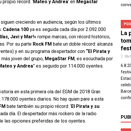
 propio récord. ‘
Mateo y Andrea
‘ en
Megastar
conv
siguen creciendo en audiencia, según los últimos
POD
s.
Cadena 100
ya es seguida cada día por 2.092.000
La 
ías, Javi y Mar!»
rompe marcas, con récord histórico,
tom
as. Por su parte
Rock FM
bate un doble récord: alcanza
fes
oyentes) y en su programa despertador con
“El Pirata y
06/
 más joven del grupo,
MegaStar FM
, es escuchada por
Mateo y Andrea
” es seguido por 114.000 oyentes.
6.8.2
festi
Estac
celeb
istoria en esta primera ola del EGM de 2018 Gran
Barce
confi
.178.000 oyentes diarios. No hay quien pare a esta
 FM
bate también su propio récord: ‘
El Pirata y su
ada día. El despertador más rockero de la radio
PUB
e las opciones preferidas de los oyentes.