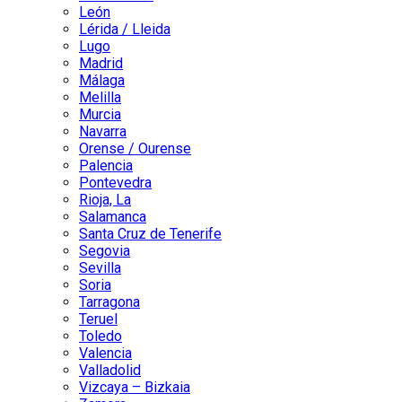
León
Lérida / Lleida
Lugo
Madrid
Málaga
Melilla
Murcia
Navarra
Orense / Ourense
Palencia
Pontevedra
Rioja, La
Salamanca
Santa Cruz de Tenerife
Segovia
Sevilla
Soria
Tarragona
Teruel
Toledo
Valencia
Valladolid
Vizcaya – Bizkaia