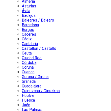
Almería
Asturias
Ávila
Badajoz
Baleares / Balears
Barcelona
Burgos
Cáceres
Cádiz
Cantabria
Castellón / Castelló
Ceuta
Ciudad Real
Córdoba
Coruña
Cuenca
Gerona / Girona
Granada
Guadalajara
Guipuzcoa / Gipuzkoa
Huelva
Huesca
Jaén
Las Palmas