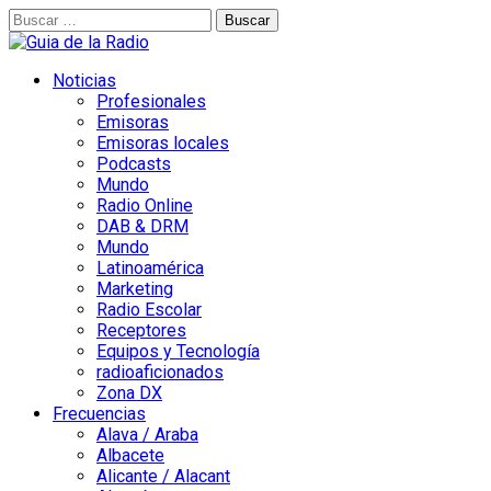
Buscar:
Noticias
Profesionales
Emisoras
Emisoras locales
Podcasts
Mundo
Radio Online
DAB & DRM
Mundo
Latinoamérica
Marketing
Radio Escolar
Receptores
Equipos y Tecnología
radioaficionados
Zona DX
Frecuencias
Alava / Araba
Albacete
Alicante / Alacant