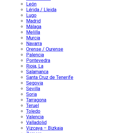
León
Lérida / Lleida
Lugo
Madrid
Málaga
Melilla
Murcia
Navarra
Orense / Ourense
Palencia
Pontevedra
Rioja, La
Salamanca
Santa Cruz de Tenerife
Segovia
Sevilla
Soria
Tarragona
Teruel
Toledo
Valencia
Valladolid
Vizcaya – Bizkaia