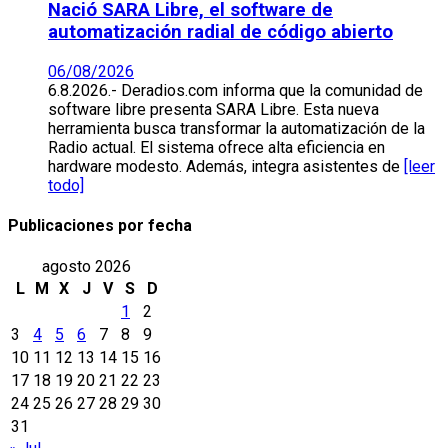
Nació SARA Libre, el software de
automatización radial de código abierto
06/08/2026
6.8.2026.- Deradios.com informa que la comunidad de
software libre presenta SARA Libre. Esta nueva
herramienta busca transformar la automatización de la
Radio actual. El sistema ofrece alta eficiencia en
hardware modesto. Además, integra asistentes de
[leer
todo]
Publicaciones por fecha
agosto 2026
L
M
X
J
V
S
D
1
2
3
4
5
6
7
8
9
10
11
12
13
14
15
16
17
18
19
20
21
22
23
24
25
26
27
28
29
30
31