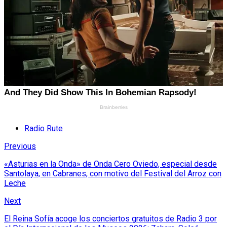
Radio Rute
Previous
«Asturias en la Onda» de Onda Cero Oviedo, especial desde
Santolaya, en Cabranes, con motivo del Festival del Arroz con
Leche
Next
El Reina Sofía acoge los conciertos gratuitos de Radio 3 por