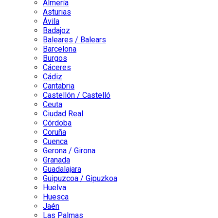
Almería
Asturias
Ávila
Badajoz
Baleares / Balears
Barcelona
Burgos
Cáceres
Cádiz
Cantabria
Castellón / Castelló
Ceuta
Ciudad Real
Córdoba
Coruña
Cuenca
Gerona / Girona
Granada
Guadalajara
Guipuzcoa / Gipuzkoa
Huelva
Huesca
Jaén
Las Palmas