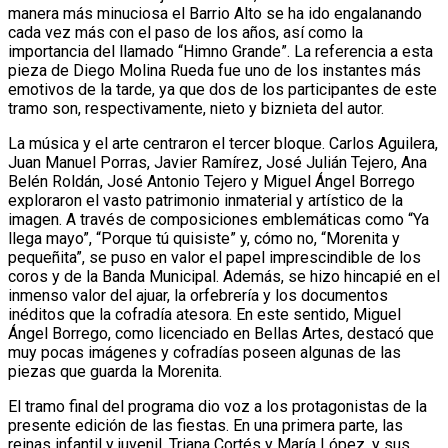
manera más minuciosa el Barrio Alto se ha ido engalanando
cada vez más con el paso de los años, así como la
importancia del llamado “Himno Grande”. La referencia a esta
pieza de Diego Molina Rueda fue uno de los instantes más
emotivos de la tarde, ya que dos de los participantes de este
tramo son, respectivamente, nieto y biznieta del autor.
La música y el arte centraron el tercer bloque. Carlos Aguilera,
Juan Manuel Porras, Javier Ramírez, José Julián Tejero, Ana
Belén Roldán, José Antonio Tejero y Miguel Ángel Borrego
exploraron el vasto patrimonio inmaterial y artístico de la
imagen. A través de composiciones emblemáticas como “Ya
llega mayo”, “Porque tú quisiste” y, cómo no, “Morenita y
pequeñita”, se puso en valor el papel imprescindible de los
coros y de la Banda Municipal. Además, se hizo hincapié en el
inmenso valor del ajuar, la orfebrería y los documentos
inéditos que la cofradía atesora. En este sentido, Miguel
Ángel Borrego, como licenciado en Bellas Artes, destacó que
muy pocas imágenes y cofradías poseen algunas de las
piezas que guarda la Morenita.
El tramo final del programa dio voz a los protagonistas de la
presente edición de las fiestas. En una primera parte, las
reinas infantil y juvenil, Triana Cortés y María López, y sus