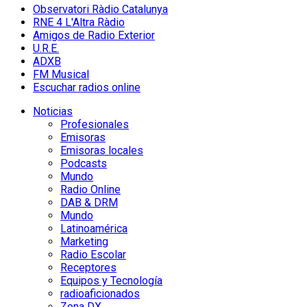
Observatori Ràdio Catalunya
RNE 4 L'Altra Ràdio
Amigos de Radio Exterior
U.R.E.
ADXB
FM Musical
Escuchar radios online
Noticias
Profesionales
Emisoras
Emisoras locales
Podcasts
Mundo
Radio Online
DAB & DRM
Mundo
Latinoamérica
Marketing
Radio Escolar
Receptores
Equipos y Tecnología
radioaficionados
Zona DX