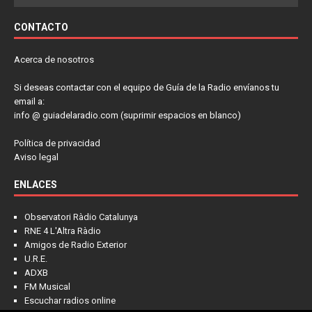
CONTACTO
Acerca de nosotros
Si deseas contactar con el equipo de Guía de la Radio envíanos tu
email a:
info @ guiadelaradio.com (suprimir espacios en blanco)
Política de privacidad
Aviso legal
ENLACES
Observatori Ràdio Catalunya
RNE 4 L'Altra Ràdio
Amigos de Radio Exterior
U.R.E.
ADXB
FM Musical
Escuchar radios online