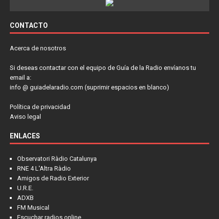
CONTACTO
Acerca de nosotros
Si deseas contactar con el equipo de Guía de la Radio envíanos tu
email a:
info @ guiadelaradio.com (suprimir espacios en blanco)
Política de privacidad
Aviso legal
ENLACES
Observatori Ràdio Catalunya
RNE 4 L'Altra Ràdio
Amigos de Radio Exterior
U.R.E.
ADXB
FM Musical
Escuchar radios online